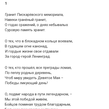
1
Гранит Пискарёвского мемориала,
Навеки гранёный гранит,
О годах сражений, о днях небывалых
Суровую память хранит.
О тех, что в блокадном кольце воевали,
В гудящем огне канонад,
И гордые жизни свои отдавали
За город-герой Ленинград.
О тех, кто прошёл, все преграды ломая,
По пеплу родных деревень,
Чтоб миру увидеть Девятое Мая –
Победы ликующий день!
О, подвиг народа в пути легендарном, –
Мы этой победой живём,
Бойцов поминая трудом благодарным,