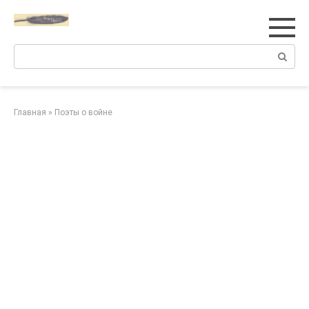
Перейти
к
контенту
Поиск:
Главная
»
Поэты о войне