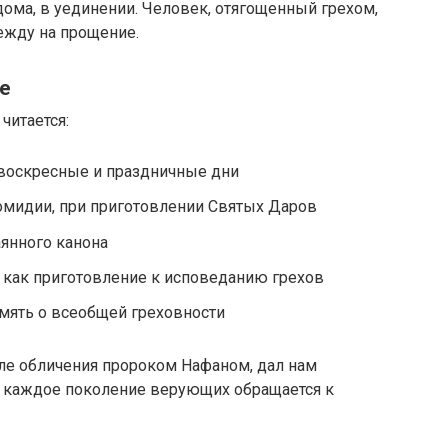
 дома, в уединении. Человек, отягощенный грехом,
дежду на прощение.
е
читается:
 воскресные и праздничные дни
омидии, при приготовлении Святых Даров
аянного канона
 как приготовление к исповеданию грехов
мять о всеобщей греховности
сле обличения пророком Нафаном, дал нам
ор каждое поколение верующих обращается к