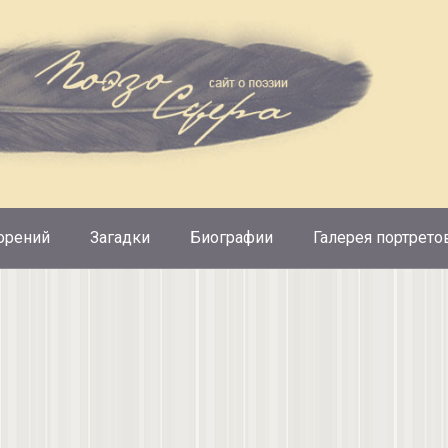
орений
Загадки
Биографии
Галерея портрето