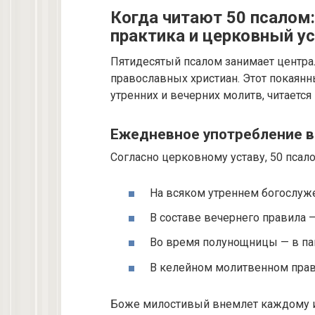
Когда читают 50 псалом
практика и церковный у
Пятидесятый псалом занимает центр
православных христиан. Этот покаян
утренних и вечерних молитв, читаетс
Ежедневное употребление в
Согласно церковному уставу, 50 псало
На всяком утреннем богослуж
В составе вечернего правила 
Во время полунощницы — в па
В келейном молитвенном прав
Боже милостивый внемлет каждому 