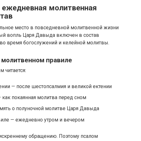
: ежедневная молитвенная
став
альное место в повседневной молитвенной жизни
ный вопль Царя Давыда включен в состав
я во время богослужений и келейной молитвы.
 молитвенном правиле
м читается:
ении — после шестопсалмия и великой ектении
— как покаянная молитва перед сном
мять о полуночной молитве Царя Давыда
иле — ежедневно утром и вечером
искреннему обращению. Поэтому псалом