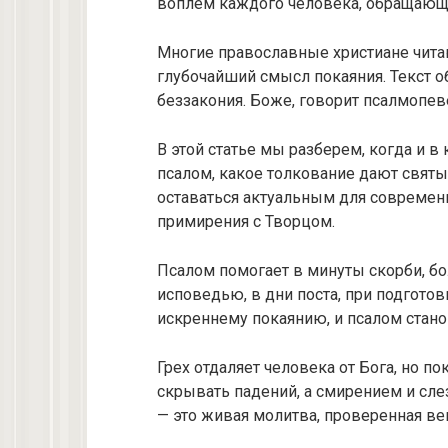
воплем каждого человека, обращающ
Многие православные христиане чита
глубочайший смысл покаяния. Текст о
беззакония. Боже, говорит псалмопеве
В этой статье мы разберем, когда и в
псалом, какое толкование дают святы
оставаться актуальным для современ
примирения с Творцом.
Псалом помогает в минуты скорби, бо
исповедью, в дни поста, при подгот
искреннему покаянию, и псалом стан
Грех отдаляет человека от Бога, но п
скрывать падений, а смирением и сле
— это живая молитва, проверенная ве