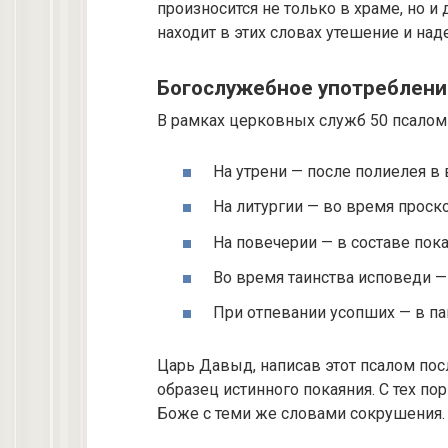
произносится не только в храме, но и
находит в этих словах утешение и на
Богослужебное употреблени
В рамках церковных служб 50 псалом 
На утрени — после полиелея в
На литургии — во время проск
На повечерии — в составе пок
Во время таинства исповеди —
При отпевании усопших — в па
Царь Давыд, написав этот псалом по
образец истинного покаяния. С тех п
Боже с теми же словами сокрушения.