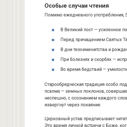
Особые случаи чтения
Помимо ежедневного употребления, 50
В Великий пост — усиленное п
Перед причащением Святых Та
В дни тезоименитства и рожде
При болезнях и скорбях — ис
Во время бедствий — умилост
Старообрядческая традиция особо по
псалма — земных поклонов, совершае
неспешно, с осознанием каждого слова
извергнут через покаяние.
Церковный устав предписывает читать
Это время личной встречи с Боже, ко