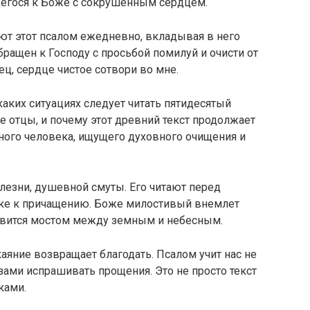
егося к Боже с сокрушенным сердцем.
ют этот псалом ежедневно, вкладывая в него
бращен к Господу с просьбой помилуй и очисти от
ц, сердце чистое сотвори во мне.
 каких ситуациях следует читать пятидесятый
е отцы, и почему этот древний текст продолжает
ного человека, ищущего духовного очищения и
лезни, душевной смуты. Его читают перед
овке к причащению. Боже милостивый внемлет
овится мостом между земным и небесным.
окаяние возвращает благодать. Псалом учит нас не
зами испрашивать прощения. Это не просто текст
ками.