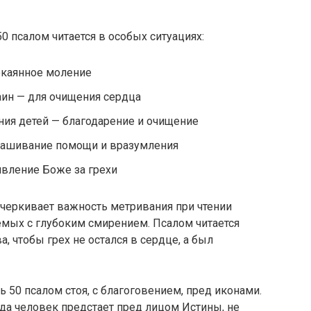
 псалом читается в особых ситуациях:
окаянное моление
ин — для очищения сердца
ния детей — благодарение и очищение
прашивание помощи и вразумления
ивление Боже за грехи
дчеркивает важность метривания при чтении
мых с глубоким смирением. Псалом читается
, чтобы грех не остался в сердце, а был
 50 псалом стоя, с благоговением, пред иконами.
гда человек предстает пред лицом Истины, не