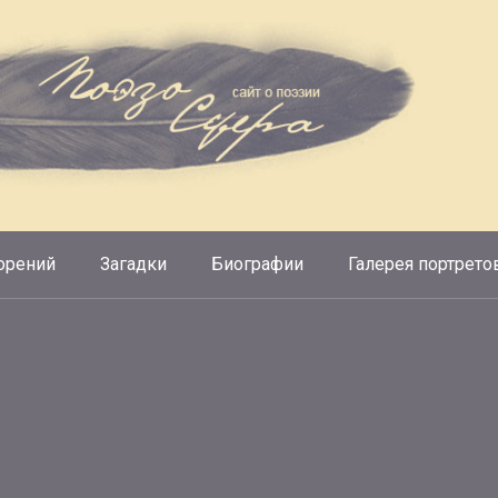
орений
Загадки
Биографии
Галерея портрето