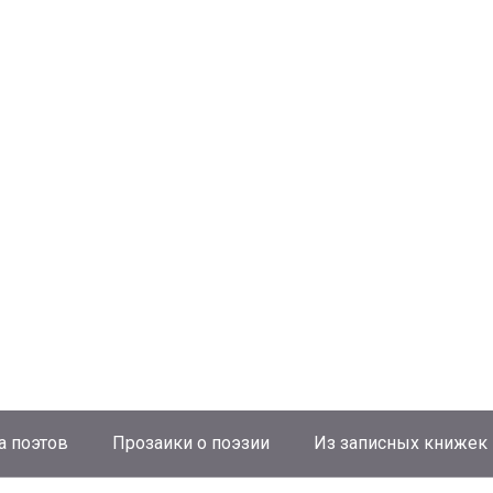
а поэтов
Прозаики о поэзии
Из записных книжек