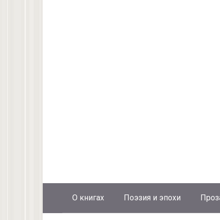
О книгах
Поэзия и эпохи
Проз