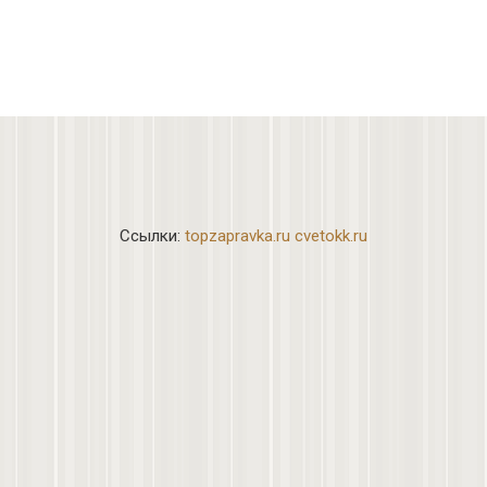
Ссылки:
topzapravka.ru
cvetokk.ru