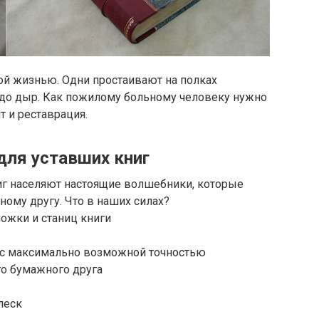
ой жизнью. Одни простаивают на полках
до дыр. Как пожилому больному человеку нужно
т и реставрация.
для уставших книг
г населяют настоящие волшебники, которые
ому другу. Что в наших силах?
ложки и станиц книги
 с максимально возможной точностью
го бумажного друга
леск