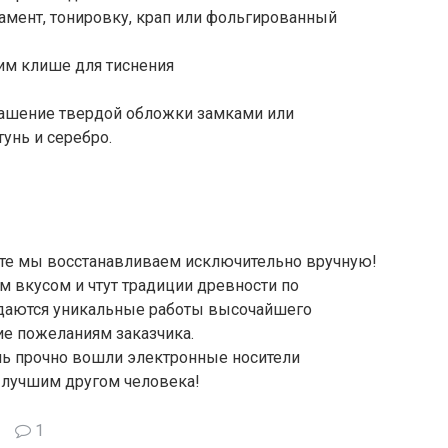
амент, тонировку, крап или фольгированный
им клише для тиснения
ашение твердой обложки замками или
тунь и серебро.
я
йте мы восстанавливаем исключительно вручную!
 вкусом и чтут традиции древности по
здаются уникальные работы высочайшего
е пожеланиям заказчика.
ень прочно вошли электронные носители
т лучшим другом человека!
1