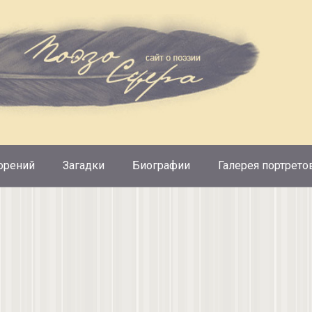
орений
Загадки
Биографии
Галерея портрето