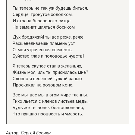
Ты теперь не так уж будешь биться,
Сердце, тронутое холодком,
И страна березового ситца
Не заманит шляться босиком.
Дух бродяжий! ты все реже, реже
Расшевеливаешь пламень уст
О, моя утраченная свежесть,
Буйство глаз и половодье чувств!
Я теперь скупее стал в желаньях,
Жизнь моя, иль ты приснилась мне?
Словно я весенней гулкой ранью
Проскакал на розовом коне.
Все мы, все мы в этом мире тленны,
Тихо льется с кленов листьев медь…
Будь же ты вовек благословенно,
Что пришло процвесть и умереть.
Автор: Сергей Есенин