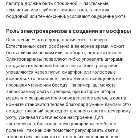
палитра должна быть спокойной — пастельные,
землистые или глубокие тёмные тона, такие как
бордовый или тёмно-синий, усиливают ощущение уюта.
Роль электрокарнизов в создании атмосферы
Освещение — это сердце поэтического вечера.
Естественный свет, особенно в вечернее время, может
быть слишком резким или, наоборот, недостаточным.
Электрокарнизы
позволяют гибко управлять шторами,
создавая идеальный баланс света.
Электрокарнизы
управляются через пульт, смартфон или голосовые
команды, что позволяет легко менять освещение, не
прерывая чтение или беседу. Например, вы можете
запрограммировать сценарий, при котором шторы
медленно закрываются в определённое время, а свет в
комнате становится теплее благодаря умным лампам. Это
создаёт плавный переход от дневного света к вечернему
уюту, усиливая поэтическое настроение. Для
застеклённых балконов
электрокарнизы
особенно
полезны, так как они помогают регулировать свет и
температуру, защищая от холодных сквозняков или