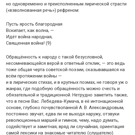
но одновременно и преисполненным лирической страсти
(«взволнованная речь») рефреном:
Пусть ярость благородная
Вскипает, как волна, —
Идёт война народная,
Священная война! (9)
Обращённость к народу с такой безусловной,
несомневающейся верой в ответный отклик, — это ведь
тоже общая черта советской поэзии, сказывавшаяся на
всём протяжении войны —
и в лирических стихах, и в крупных поэмах, не говоря уж о
жанрах, где подобную обращённость можно счесть и
обязательной и традиционной. Нетрудно заметить также,
что в песне Вас. Лебедева-Кумача, в её интонационной
основе, глубоко почувствопанной А. В. Александровым,
постоянно звучат, едва ли не выходя наружу, отзвуки
революционных маршей и гимнов, чему, надо думать,
содействует и заметная, вряд ли случайная, ориентация
самой лексики на знакомые читателю (слушателю)