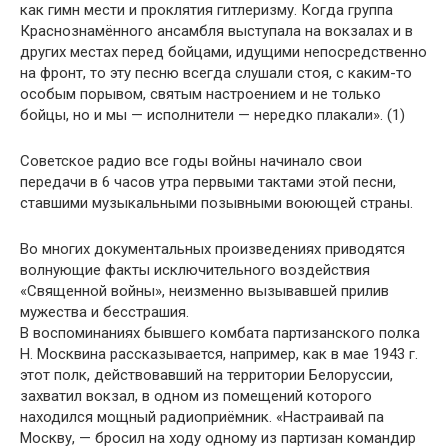
как гимн мести и проклятия гитлеризму. Когда группа
Краснознамённого ансамбля выступала на вокзалах и в
других местах перед бойцами, идущими непосредственно
на фронт, то эту песню всегда слушали стоя, с каким-то
особым порывом, святым настроением и не только
бойцы, но и мы — исполнители — нередко плакали». (1)
Советское радио все годы войны начинало свои
передачи в 6 часов утра первыми тактами этой песни,
ставшими музыкальными позывными воюющей страны.
Во многих документальных произведениях приводятся
волнующие факты исключительного воздействия
«Священной войны», неизменно вызывавшей прилив
мужества и бесстрашия.
В воспоминаниях бывшего комбата партизанского полка
Н. Москвина рассказывается, например, как в мае 1943 г.
этот полк, действовавший на территории Белоруссии,
захватил вокзал, в одном из помещений которого
находился мощный радиоприёмник. «Настраивай па
Москву, — бросил на ходу одному из партизан командир