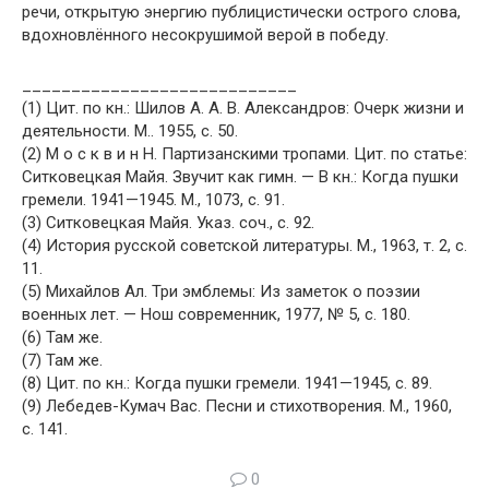
речи, открытую энергию публицистически острого слова,
вдохновлённого несокрушимой верой в победу.
____________________________
(1) Цит. по кн.: Шилов А. А. В. Александров: Очерк жизни и
деятельности. М.. 1955, с. 50.
(2) М о с к в и н Н. Партизанскими тропами. Цит. по статье:
Ситковецкая Майя. Звучит как гимн. — В кн.: Когда пушки
гремели. 1941—1945. М., 1073, с. 91.
(3) Ситковецкая Майя. Указ. соч., с. 92.
(4) История русской советской литературы. М., 1963, т. 2, с.
11.
(5) Михайлов Ал. Три эмблемы: Из заметок о поэзии
военных лет. — Нош современник, 1977, № 5, с. 180.
(6) Там же.
(7) Там же.
(8) Цит. по кн.: Когда пушки гремели. 1941—1945, с. 89.
(9) Лебедев-Кумач Вас. Песни и стихотворения. М., 1960,
с. 141.
0