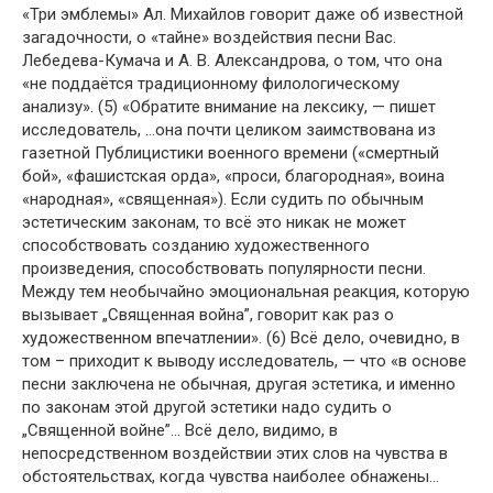
«Три эмблемы» Ал. Михайлов говорит даже об известной
загадочности, о «тайне» воздействия песни Вас.
Лебедева-Кумача и А. В. Александрова, о том, что она
«не поддаётся традиционному филологическому
анализу». (5) «Обратите внимание на лексику, — пишет
исследователь, …она почти целиком заимствована из
газетной Публицистики военного времени («смертный
бой», «фашистская орда», «проси, благородная», воина
«народная», «священная»). Если судить по обычным
эстетическим законам, то всё это никак не может
способствовать созданию художественного
произведения, способствовать популярности песни.
Между тем необычайно эмоциональная реакция, которую
вызывает „Священная война”, говорит как раз о
художественном впечатлении». (6) Всё дело, очевидно, в
том – приходит к выводу исследователь, — что «в основе
песни заключена не обычная, другая эстетика, и именно
по законам этой другой эстетики надо судить о
„Священной войне”… Всё дело, видимо, в
непосредственном воздействии этих слов на чувства в
обстоятельствах, когда чувства наиболее обнажены…