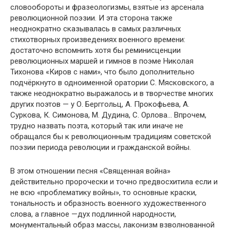
словообороты и фразеологизмы, взятые из арсенала
революционной поэзии. И эта сторона также
неоднократно сказывалась в самых различных
стихотворных произведениях военного времени:
достаточно вспомнить хотя бы реминисценции
революционных маршей и гимнов в поэме Николая
Тихонова «Киров с нами», что было дополнительно
подчёркнуто в одноименной оратории С. Мясковского, а
также неоднократно выражалось и в творчестве многих
других поэтов — у О. Берггольц, А. Прокофьева, А.
Суркова, К. Симонова, М. Дудина, С. Орлова… Впрочем,
трудно назвать поэта, который так или иначе не
обращался бы к революционным традициям советской
поэзии периода революции и гражданской войны.
В этом отношении песня «Священная война»
действительно пророчески и точно предвосхитила если и
не всю «проблематику войны», то основные краски,
тональность и образность военного художественного
слова, а главное —дух подлинной народности,
монументальный образ массы, лаконизм взволнованной