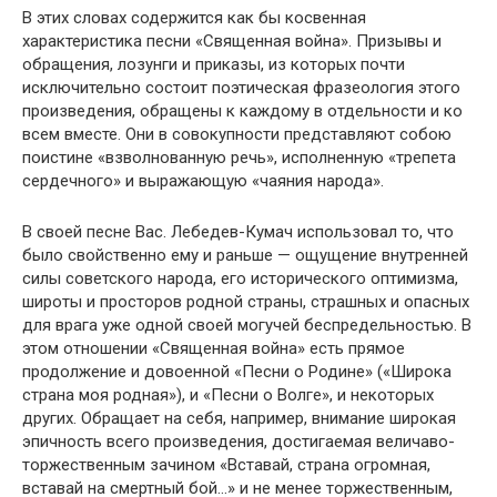
В этих словах содержится как бы косвенная
характеристика песни «Священная война». Призывы и
обращения, лозунги и приказы, из которых почти
исключительно состоит поэтическая фразеология этого
произведения, обращены к каждому в отдельности и ко
всем вместе. Они в совокупности представляют собою
поистине «взволнованную речь», исполненную «трепета
сердечного» и выражающую «чаяния народа».
В своей песне Вас. Лебедев-Кумач использовал то, что
было свойственно ему и раньше — ощущение внутренней
силы советского народа, его исторического оптимизма,
широты и просторов родной страны, страшных и опасных
для врага уже одной своей могучей беспредельностью. В
этом отношении «Священная война» есть прямое
продолжение и довоенной «Песни о Родине» («Широка
страна моя родная»), и «Песни о Волге», и некоторых
других. Обращает на себя, например, внимание широкая
эпичность всего произведения, достигаемая величаво-
торжественным зачином «Вставай, страна огромная,
вставай на смертный бой…» и не менее торжественным,