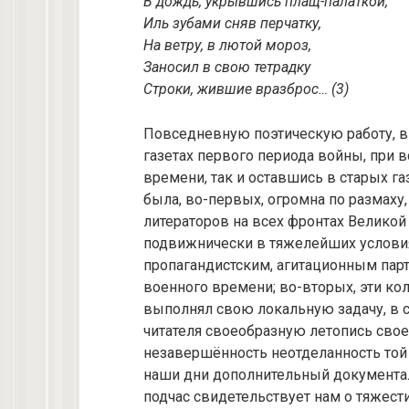
В дождь, укрывшись плащ-палаткой,
Иль зубами сняв перчатку,
На ветру, в лютой мороз,
Заносил в свою тетрадку
Строки, жившие вразброс… (3)
Повседневную поэтическую работу, в 
газетах первого периода войны, при в
времени, так и оставшись в старых г
была, во-первых, огромна по размаху
литераторов на всех фронтах Велико
подвижнически в тяжелейших условия
пропагандистским, агитационным па
военного времени; во-вторых, эти ко
выполнял свою локальную задачу, в 
читателя своеобразную летопись свое
незавершённость неотделанность той 
наши дни дополнительный документал
подчас свидетельствует нам о тяжест