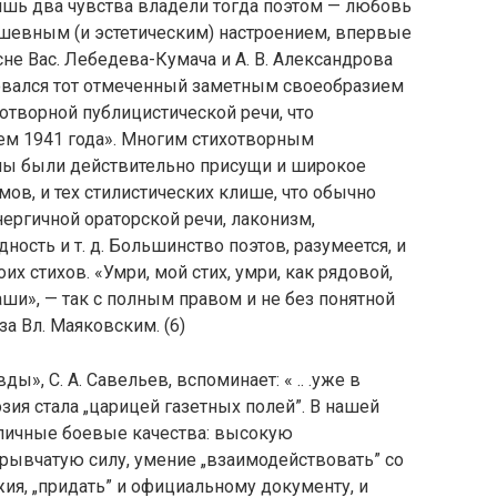
лишь два чувства владели тогда поэтом — любовь
душевным (и эстетическим) настроением, впервые
е Вас. Лебедева-Кумача и А. В. Александрова
овался тот отмеченный заметным своеобразием
отворной публицистической речи, что
ем 1941 года». Многим стихотворным
ы были действительно присущи и широкое
ов, и тех стилистических клише, что обычно
ергичной ораторской речи, лаконизм,
ность и т. д. Большинство поэтов, разумеется, и
их стихов. «Умри, мой стих, умри, как рядовой,
и», — так с полным правом и не без понятной
за Вл. Маяковским. (6)
», С. А. Савельев, вспоминает: « .. .уже в
ия стала „царицей газетных полей”. В нашей
 отличные боевые качества: высокую
рывчатую силу, умение „взаимодействовать” со
ия, „придать” и официальному документу, и