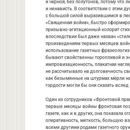
и чёрной, без полутонов, потому что 
и ненависть. В соответствии с этим 
с большой силой выразившимся в песн
«Священная война», быстро сформир
призывно-агитационный колорит стих
впоследствии был даже назван «стил
произведениям первых месяцев войн
использование газетных фразеологизм
бывают свойственны торопливой и эн
импровизационность, плакатная нагляд
не рассчитывало на долговечность сво
как безымянные на штурмах мёрли наш
гордости могли бы они сказать вслед 
Один из сотрудников «Фронтовой правды
первые месяцы войны фронтовая поэз
газете, как и в других, она показала
оперативность, меткость, большую вз
всеми другими родами газетного оруж