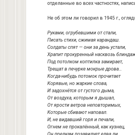
отделанные во всех частностях, напи
Не об этом ли говорил в 1945 г., огля
Руками, огрубевшими от стали,
Писать стихи, сжимая карандаш.
Солдаты спят — они за день устали,
Храпит прокуренный насквозь блиндаж
Под потолком коптилка замирает,
Трещат в печурке мокрые дрова…
Когда-нибудь потомок прочитает
Корявые, но жаркие слова,
И задохнётся от густого дыма,
От воздуха, которым я дышал,
От ярости ветров неповторимых,
Которые сбивают наповал.
И, не видавший горя и печали,
Огнем не прокалённый, как кузнец,
Он предкам позавидует едва ли,