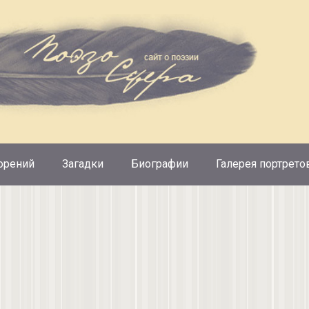
орений
Загадки
Биографии
Галерея портрето