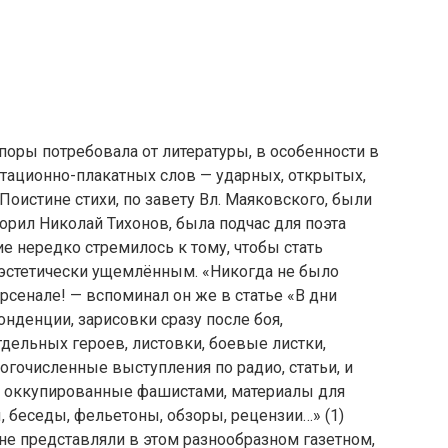
поры потребовала от литературы, в особенности в
тационно-плакатных слов — ударных, открытых,
оистине стихи, по завету Вл. Маяковского, были
орил Николай Тихонов, была подчас для поэта
е нередко стремилось к тому, чтобы стать
м эстетически ущемлённым. «Никогда не было
рсенале! — вспоминал он же в статье «В дни
онденции, зарисовки сразу после боя,
тдельных героев, листовки, боевые листки,
огочисленные выступления по радио, статьи, и
я, оккупированные фашистами, материалы для
ы, беседы, фельетоны, обзоры, рецензии…» (1)
 не представляли в этом разнообразном газетном,