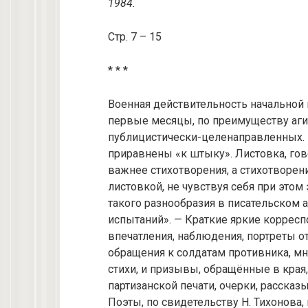
1984.
Стр. 7 – 15
* * *
Военная действительность начальной 
первые месяцы, по преимуществу аги
публицистически-целенаправленных. П
приравнены «к штыку». Листовка, гов
важнее стихотворения, а стихотворени
листовкой, не чувствуя себя при это
такого разнообразия в писательском а
испытаний». — Краткие яркие корресп
впечатления, наблюдения, портреты о
обращения к солдатам противника, мн
стихи, и призывы, обращённые в кра
партизанской печати, очерки, рассказ
Поэты, по свидетельству Н. Тихонова,