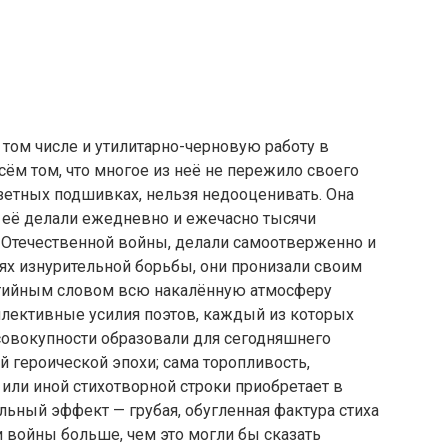
том числе и утилитарно-черновую работу в
сём том, что многое из неё не пережило своего
азетных подшивках, нельзя недооценивать. Она
, её делали ежедневно и ежечасно тысячи
й Отечественной войны, делали самоотверженно и
х изнурительной борьбы, они пронизали своим
ртийным словом всю накалённую атмосферу
ллективные усилия поэтов, каждый из которых
совокупности образовали для сегодняшнего
й героической эпохи; сама торопливость,
или иной стихотворной строки приобретает в
ьный эффект — грубая, обугленная фактура стиха
и войны больше, чем это могли бы сказать