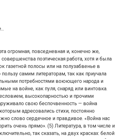
е…
 эта огромная, повседневная и, конечно же,
 совершенства поэтическая работа, хотя и была
ок газетной полосы или на полузабвенье в
пользу самим литераторам, так как приучала
ельными потребностями воюющего народа и
мые на войне, как пуля, снаряд или винтовка.
уесловием, высокопарностью и прочими
наруживало свою беспочвенность — война
 которым адресовались стихи, постоянно
жно слово сердечное и правдивое. «Война нас
рить очень прямо». (5) Литература, в том числе и
ключительно, так сказать, на двух красках: белой