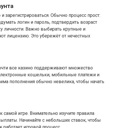
аунта
и зарегистрироваться. Обычно процесс прост:
идумать логин и пароль, подтвердить возраст
ку личности. Важно выбирать крупные и
т лицензию. Это убережёт от нечестных
очти все казино поддерживают множество
 электронные кошельки, мобильные платежи и
ма пополнения обычно невелика, чтобы начать
 самой игре. Внимательно изучите правила
выплаты. Начинайте с небольших ставок, чтобы
к работает игровой процесс.