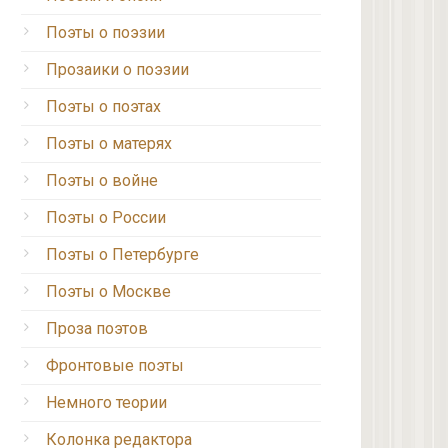
Поэты о поэзии
Прозаики о поэзии
Поэты о поэтах
Поэты о матерях
Поэты о войне
Поэты о России
Поэты о Петербурге
Поэты о Москве
Проза поэтов
Фронтовые поэты
Немного теории
Колонка редактора