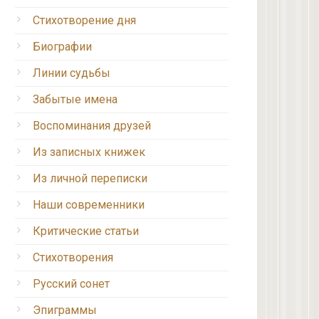
Стихотворение дня
Биографии
Линии судьбы
Забытые имена
Воспоминания друзей
Из записных книжек
Из личной переписки
Наши современники
Критические статьи
Стихотворения
Русский сонет
Эпиграммы