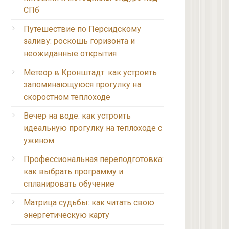
СПб
Путешествие по Персидскому
заливу: роскошь горизонта и
неожиданные открытия
Метеор в Кронштадт: как устроить
запоминающуюся прогулку на
скоростном теплоходе
Вечер на воде: как устроить
идеальную прогулку на теплоходе с
ужином
Профессиональная переподготовка:
как выбрать программу и
спланировать обучение
Матрица судьбы: как читать свою
энергетическую карту