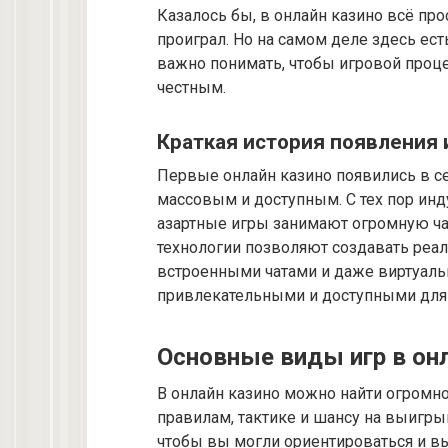
Казалось бы, в онлайн казино всё про
проиграл. Но на самом деле здесь ест
важно понимать, чтобы игровой проце
честным.
Краткая история появления 
Первые онлайн казино появились в се
массовым и доступным. С тех пор инд
азартные игры занимают огромную ч
технологии позволяют создавать реа
встроенными чатами и даже виртуальн
привлекательными и доступными для 
Основные виды игр в он
В онлайн казино можно найти огромно
правилам, тактике и шансу на выигры
чтобы вы могли ориентироваться и выб