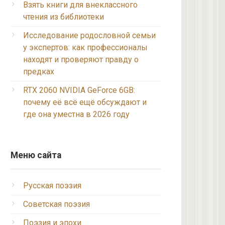
Взять книги для внеклассного
чтения из библиотеки
Исследование родословной семьи
у экспертов: как профессионалы
находят и проверяют правду о
предках
RTX 2060 NVIDIA GeForce 6GB:
почему её всё ещё обсуждают и
где она уместна в 2026 году
Меню сайта
Русская поэзия
Советская поэзия
Поэзия и эпохи