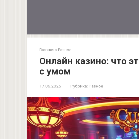
Главная
»
Разное
Онлайн казино: что эт
с умом
17.06.2025
Рубрика:
Разное