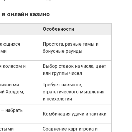
 в онлайн казино
Особенности
щающихся
Простота, разные темы и
ами
бонусные раунды
 колесом и
Выбор ставок на числа, цвет
или группы чисел
зличными
Требует навыков,
ий Холдем,
стратегического мышления
и психологии
 — набрать
Комбинация удачи и тактики
остыми
Сравнение карт игрока и