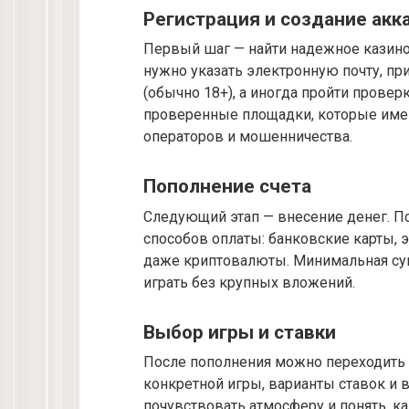
Регистрация и создание акк
Первый шаг — найти надежное казино 
нужно указать электронную почту, пр
(обычно 18+), а иногда пройти провер
проверенные площадки, которые имею
операторов и мошенничества.
Пополнение счета
Следующий этап — внесение денег. П
способов оплаты: банковские карты,
даже криптовалюты. Минимальная сум
играть без крупных вложений.
Выбор игры и ставки
После пополнения можно переходить к
конкретной игры, варианты ставок и 
почувствовать атмосферу и понять, ка