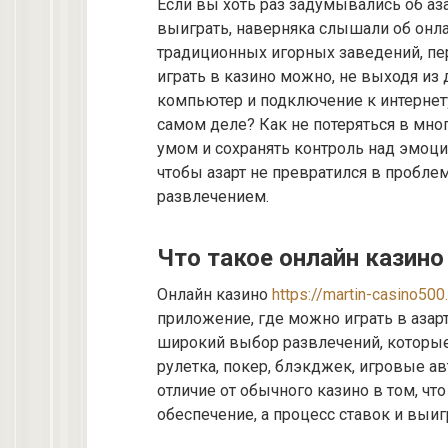
Если вы хоть раз задумывались об аз
выиграть, наверняка слышали об онл
традиционных игорных заведений, пе
играть в казино можно, не выходя из 
компьютер и подключение к интернету
самом деле? Как не потеряться в мно
умом и сохранять контроль над эмоци
чтобы азарт не превратился в пробле
развлечением.
Что такое онлайн казино
Онлайн казино
https://martin-casino50
приложение, где можно играть в азар
широкий выбор развлечений, которы
рулетка, покер, блэкджек, игровые ав
отличие от обычного казино в том, чт
обеспечение, а процесс ставок и выи