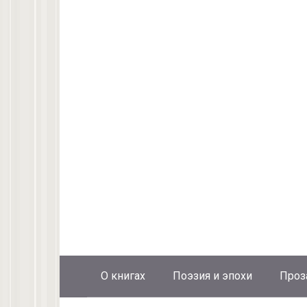
О книгах
Поэзия и эпохи
Проз