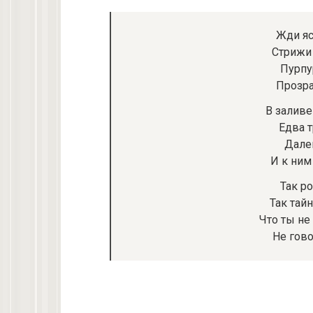
Жди яс
Стрижи 
Пурпу
Прозра
В заливе
Едва 
Дале
И к ним
Так ро
Так тайн
Что ты не
Не гово