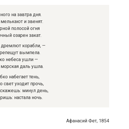
ного на завтра дня.
мелькают и звенят.
рной полосой огня
чный озарен закат.
 дремлют корабли, —
трепещут вымпела.
ко небеса ушли —
 морская даль ушла.
бко набегает тень,
о свет уходит прочь,
 скажешь: минул день,
ришь: настала ночь.
Афанасий Фет, 1854