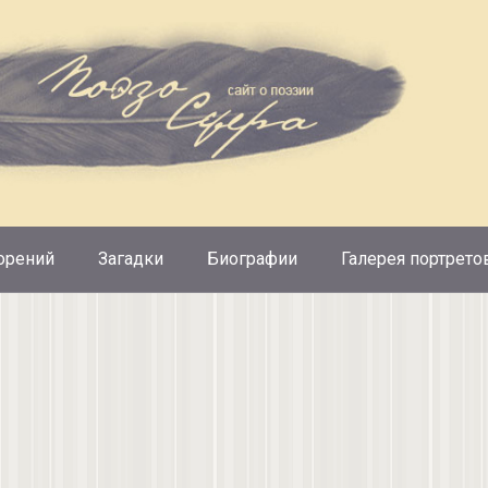
орений
Загадки
Биографии
Галерея портрето