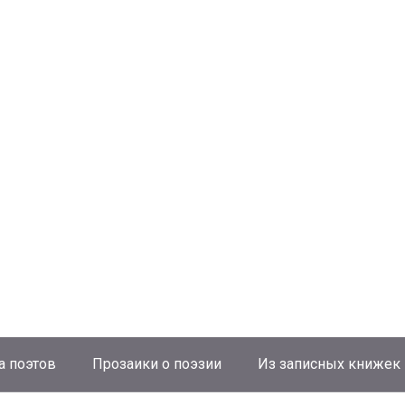
а поэтов
Прозаики о поэзии
Из записных книжек