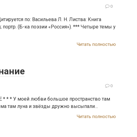
0
тируется по: Васильева Л. Н. Листва: Книга
; портр. (Б-ка поэ­зии «Россия»). *** Четыре темы у
Читать полностью
нание
0
* * * У моей любви большое пространство там
ма там луна и звёзды дружно высыпали…
Читать полностью