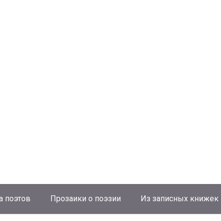
а поэтов
Прозаики о поэзии
Из записных книжек