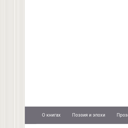
О книгах
Поэзия и эпохи
Проз