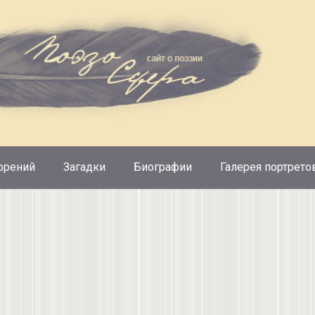
орений
Загадки
Биографии
Галерея портрето