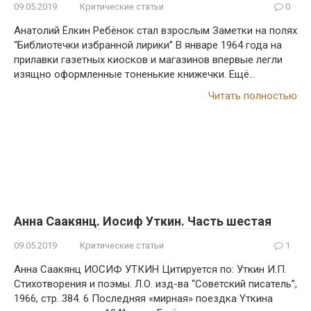
09.05.2019
Критические статьи
0
Анатолий Ёлкин Ребёнок стал взрослым Заметки на полях
“Библиотечки избранной лирики” B январе 1964 года на
прилавки газетных киосков и магазинов впервые легли
изящно оформленные тоненькие книжечки. Ещё…
Читать полностью
Анна Саакянц. Иосиф Уткин. Часть шестая
09.05.2019
Критические статьи
1
Анна Саакянц ИОСИФ УТКИН Цитируется по: Уткин И.П.
Стихотворения и поэмы. Л.О. изд-ва “Советский писатель”,
1966, стр. 384. 6 Последняя «мирная» поездка Yткина