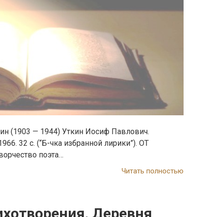
ин (1903 — 1944) Уткин Иосиф Павлович.
966. 32 с. (“Б-чка избранной лирики”). ОТ
ворчество поэта…
Читать полностью
ихотворения. Деревня