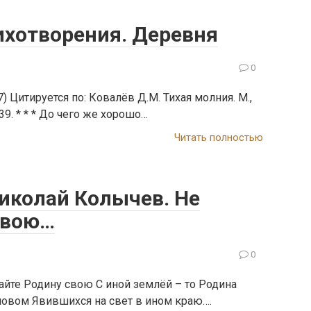
ихотворения. Деревня
0
 Цитируется по: Ковалёв Д.М. Тихая молния. М.,
 39. * * * До чего же хорошо…
Читать полностью
иколай Колычев. Не
свою…
0
вайте Родину свою С иной землёй – то Родина
 словом Явившихся на свет в ином краю….