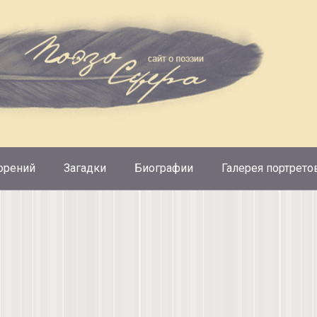
орений
Загадки
Биографии
Галерея портрето