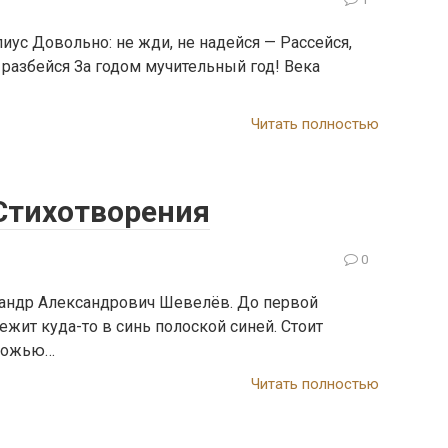
иус Довольно: не жди, не надейся — Рассейся,
 разбейся За годом мучительный год! Века
Читать полностью
Стихотворения
0
сандр Александрович Шевелёв. До первой
жит куда-то в синь полоской синей. Стоит
 рожью…
Читать полностью