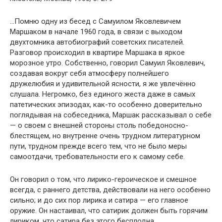
…Помню одну из бесед с Самуилом Яковлевичем
Маршаком в начале 1960 года, в связи с выходом
двухтомника автобиографий советских писателей.
Разговор происходил в квартире Маршака в яркое
морозное утро. Собственно, говорил Самуил Яковлевич,
создавая вокруг себя атмосферу полнейшего
дружелюбия и удивительной ясности, я же увлечённо
слушала. Негромко, без единого жеста даже в самых
патетических эпизодах, как-то особенно доверительно
поглядывая на собеседника, Маршак рассказывал о себе
— о своем с внешней стороны столь победоносно-
блестящем, но внутренне очень трудном литературном
пути, трудном прежде всего тем, что не было меры
самоотдачи, требовательности его к самому себе.
Он говорил о том, что лирико-героическое и смешное
всегда, с раннего детства, действовали на него особенно
сильно; и до сих пор лирика и сатира — его главное
оружие. Он настаивал, что сатирик должен быть горячим
лириком, что сатира без этого бесплодна.