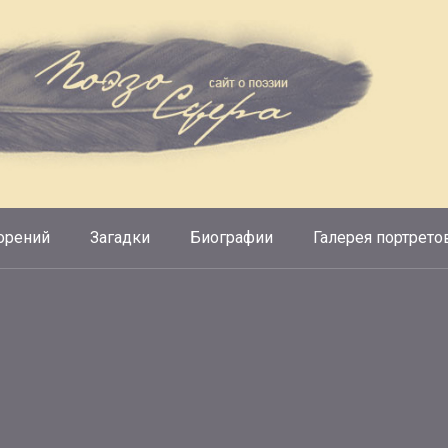
орений
Загадки
Биографии
Галерея портрето