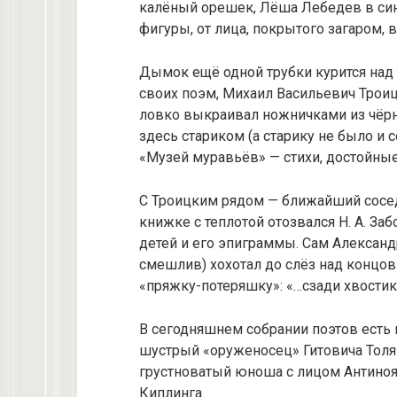
калёный орешек, Лёша Лебедев в син
фигуры, от лица, покрытого загаром,
Дымок ещё одной трубки курится над 
своих поэм, Михаил Васильевич Трои
ловко выкраивал ножничками из чёрн
здесь стариком (а старику не было и 
«Музей муравьёв» — стихи, достойные
С Троицким рядом — ближайший сосед
книжке с теплотой отозвался Н. А. З
детей и его эпиграммы. Сам Александ
смешлив) хохотал до слёз над концо
«пряжку-потеряшку»: «…сзади хвостик,
В сегодняшнем собрании поэтов есть
шустрый «оруженосец» Гитовича Толя
грустноватый юноша с лицом Антиноя
Киплинга.