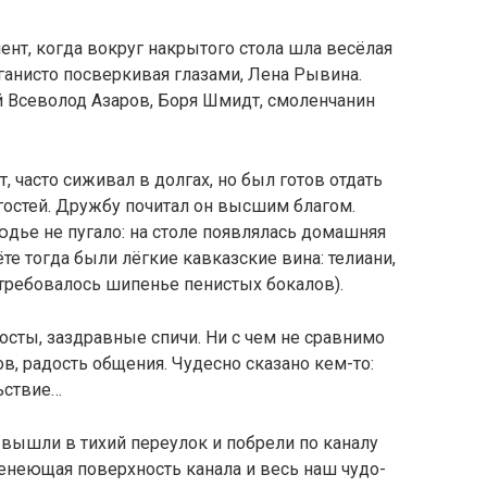
нт, когда вокруг накрытого стола шла весёлая
ыганисто посверкивая глазами, Лена Рывина.
 Всеволод Азаров, Боря Шмидт, смоленчанин
, часто сиживал в долгах, но был готов отдать
 гостей. Дружбу почитал он высшим благом.
дье не пугало: на столе появлялась домашняя
ёте тогда были лёгкие кавказские вина: телиани,
 требовалось шипенье пенистых бокалов).
тосты, заздравные спичи. Ни с чем не сравнимо
в, радость общения. Чудесно сказано кем-то:
ьствие…
вышли в тихий переулок и побрели по каналу
ленеющая поверхность канала и весь наш чудо-