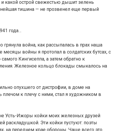
чи и какой острой свежестью дышит зелень
олнейшая тишина — не прозвенел еще первый
1941 года…
о грянула война, как рассыпалась в прах наша
месяцы войны я протопал в солдатских бутсах, с
 самого Кингисеппа, а затем обратно к
ления. Железное кольцо блокады смыкалось на
ильно опухшего от дистрофии, в доме на
 плечом к плечу с ними, стал я художником в
ине Усть-Ижоры койки моих железных друзей
ей раскладушкой. Эти койки пустуют: поэты
ах, на переднем крае обороны. Чаще всего это