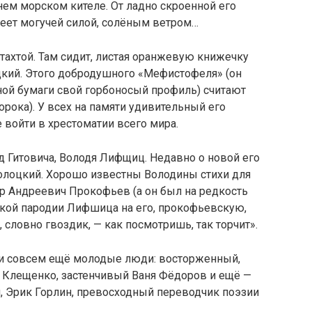
ем морском кителе. От ладно скроенной его
 веет могучей силой, солёным ветром…
тахтой. Там сидит, листая оранжевую книжечку
цкий. Этого добродушного «Мефистофеля» (он
ой бумаги свой горбоносый профиль) считают
сорока). У всех на памяти удивительный его
 войти в хрестоматии всего мира.
 Гитовича, Володя Лифщиц. Недавно о новой его
аболоцкий. Хорошо известны Володины стихи для
р Андреевич Прокофьев (а он был на редкость
вкой пародии Лифшица на его, прокофьевскую,
 словно гвоздик, — как посмотришь, так торчит».
 и совсем ещё молодые люди: восторженный,
 Клещенко, застенчивый Ваня Фёдоров и ещё —
, Эрик Горлин, превосходный переводчик поэзии