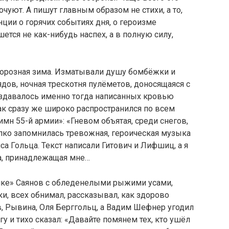
очуют. А пишут главным образом не стихи, а то,
нции о горячих событиях дня, о героизме
шется не как-нибудь наспех, а в полную силу,
 морозная зима. Изматывали душу бомбёжки и
ядов, ночная трескотня пулёметов, доносящаяся с
оздавалось именно тогда написанных кровью
Как сразу же широко распространился по всем
мн 55-й армии»: «Гневом объятая, среди снегов,
пко запомнилась тревожная, героическая музыка
а Гольца. Текст написали Гитович и Лифшиц, а я
ка, принадлежащая мне…
мке» Саянов с обледенелыми рыжими усами,
и, всех обнимал, рассказывал, как здорово
, Рывина, Оля Берггольц, а Вадим Шефнер угодил
гу и тихо сказал: «Давайте помянем тех, кто ушёл