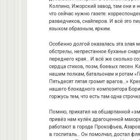
Колпино, Ижорский завод, там они и н
что сейчас нужно газете: корреспонде
разведчиков, снайперов. И всё это пи
языком образным, ярким.
Особенно долгой оказалась эта злая
обстрелы, непрестанное буханье снар
переднего края… И всё же сколько с
сердца стихов, поэм, боевых песен. 
нашим полкам, батальонам и ротам «Ги
Пятьдесят пятая громит врагов…» Кре
нашего блокадного композитора Борис
горжусь тем, что есть там одна строч
Помню, прикатил на обшарпанной «э
привёз нам кулёк драгоценной махорк
работают в городе Прокофьев, Азаров
в госпиталь… Он помолчал, достал фля