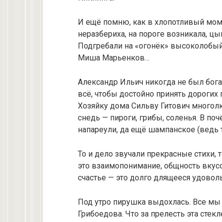
И ещё помню, как в хлопотливый моме
неразбериха, на пороге возникала, ц
Подгребали на «огонёк» высоколобый
Миша Марьенков…
Александр Ильич никогда не был богат
всё, чтобы достойно принять дорогих
Хозяйку дома Сильву Гитович многолю
снедь — пироги, грибы, соленья. В поч
напареули, да ещё шампанское (ведь
То и дело звучали прекрасные стихи, 
это взаимопонимание, общность вкусо
счастье — это долго длящееся удовол
Под утро пирушка выдохлась. Все мы 
Грибоедова. Что за прелесть эта стек