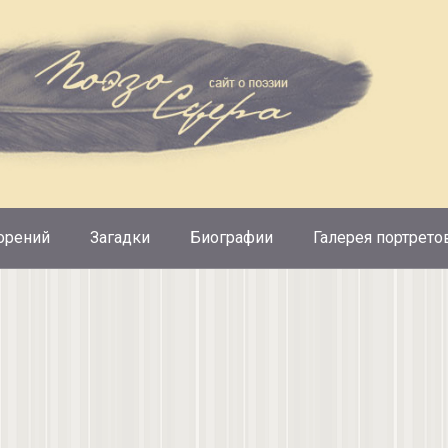
орений
Загадки
Биографии
Галерея портрето