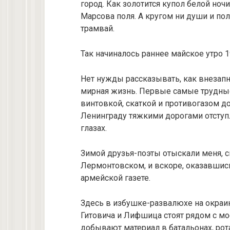
город. Как золотится купол белой но
Марсова поля. А кругом ни души и п
трамвай.
Так начиналось раннее майское утро 
Нет нужды рассказывать, как внезапн
мирная жизнь. Первые самые трудные 
винтовкой, скаткой и противогазом до
Ленинграду тяжкими дорогами отступ
глазах.
Зимой друзья-поэты отыскали меня, с
Лермонтовском, и вскоре, оказавшись
армейской газете.
Здесь в избушке-развалюхе на окра
Гитовича и Лифшица стоят рядом с мо
добывают материал в батальонах, рот