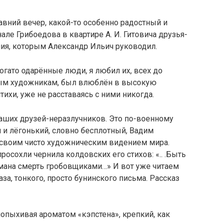
авний вечер, какой-то особенно радостный и
нале Грибоедова в квартире А. И. Гитовича друзья-
ния, которым Александр Ильич руководил.
огато одарённые люди, я любил их, всех до
одым художникам, был влюблён в высокую
ихи, уже не расставаясь с ними никогда.
 наших друзей-неразлучников. Это по-военному
 и лёгонький, словно бесплотный, Вадим
своим чисто художническим видением мира.
росохли чернила колдовских его стихов: «.. .Быть
мана смерть гробовщиками…» И вот уже читаем
аза, тонкого, просто бунинского письма. Рассказ
попыхивая ароматом «кэпстена», крепкий, как