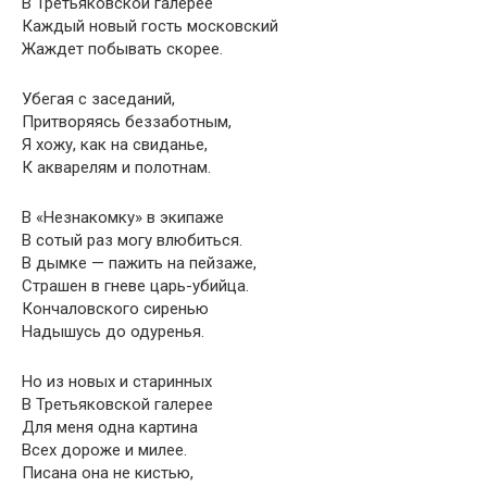
В Третьяковской галерее
Каждый новый гость московский
Жаждет побывать скорее.
Убегая с заседаний,
Притворяясь беззаботным,
Я хожу, как на свиданье,
К акварелям и полотнам.
В «Незнакомку» в экипаже
В сотый раз могу влюбиться.
В дымке — пажить на пейзаже,
Страшен в гневе царь-убийца.
Кончаловского сиренью
Надышусь до одуренья.
Но из новых и старинных
В Третьяковской галерее
Для меня одна картина
Всех дороже и милее.
Писана она не кистью,