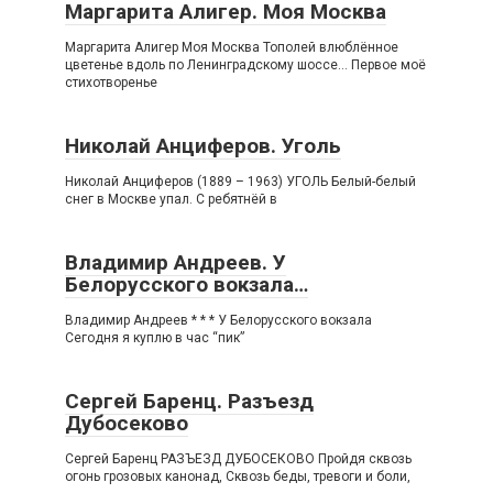
Маргарита Алигер. Моя Москва
Маргарита Алигер Моя Москва Тополей влюблённое
цветенье вдоль по Ленинградскому шоссе… Первое моё
стихотворенье
Николай Анциферов. Уголь
Николай Анциферов (1889 – 1963) УГОЛЬ Белый-белый
снег в Москве упал. С ребятнёй в
Владимир Андреев. У
Белорусского вокзала…
Владимир Андреев * * * У Белорусского вокзала
Сегодня я куплю в час “пик”
Сергей Баренц. Разъезд
Дубосеково
Сергей Баренц РАЗЪЕЗД ДУБОСЕКОВО Пройдя сквозь
огонь грозовых канонад, Сквозь беды, тревоги и боли,