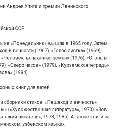
ни Андрея Упита и премии Ленинского
йской ССР.
зыке «Понедельник» вышла в 1965 году. Затем
д и вечности (1967), «Голос листка» (1969),
, «Человек, вспаханная земля» (1976), «Огонь в
79), «Озеро часов» (1979), «Курземская тетрадь»
зова» (1984).
орных книг для детей.
и сборники стихов: «Пешеход и вечность»
вы» («Художественная литература», 1973), «Зов
ветский писатель», 1978, 1985). А также книги на
рмянском, узбекском языках.