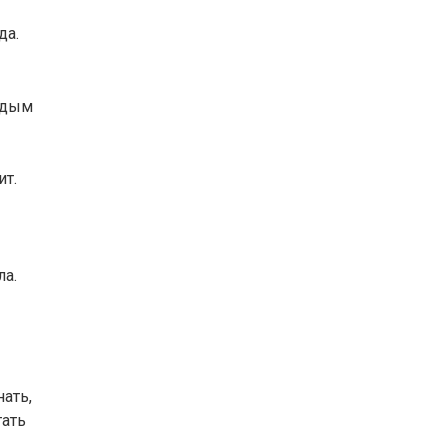
да.
й дым
ит.
ла.
нать,
тать