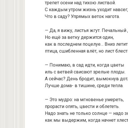
трепет осени над тихою листвой.
С каждым утром жизнь уходит навсег
Что в саду? Упрямых веток нагота.
— Да, я вижу, листья жгут. Печальны
Но ещё за ветку держится один,
как в последнем поцелуе… Вниз летит
птица, сшибленная влёт, но лист блест
— Понимаю, в сад идти, когда цветы
иль с ветвей свисают зрелые плоды.
А сейчас? День бродит, вымокнув дот
Лучше дома- в тишине, среди тепла.
— Это мудро: на мгновенье умереть,
прорасти опять, цвести и облететь.
Надо знать не только солнце — надо з
как мы выдержим, когда начнет хлес