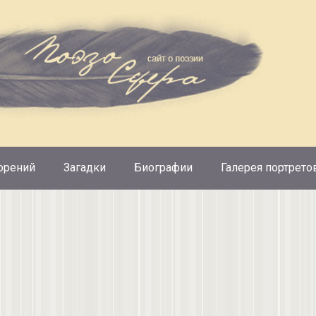
орений
Загадки
Биографии
Галерея портрето