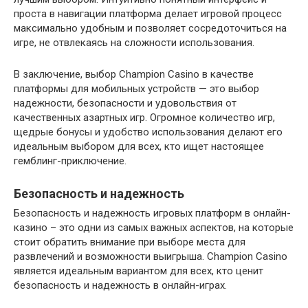
проста в навигации платформа делает игровой процесс
максимально удобным и позволяет сосредоточиться на
игре, не отвлекаясь на сложности использования.
В заключение, выбор Champion Casino в качестве
платформы для мобильных устройств — это выбор
надежности, безопасности и удовольствия от
качественных азартных игр. Огромное количество игр,
щедрые бонусы и удобство использования делают его
идеальным выбором для всех, кто ищет настоящее
гемблинг-приключение.
Безопасность и надежность
Безопасность и надежность игровых платформ в онлайн-
казино – это одни из самых важных аспектов, на которые
стоит обратить внимание при выборе места для
развлечений и возможности выигрыша. Champion Casino
является идеальным вариантом для всех, кто ценит
безопасность и надежность в онлайн-играх.