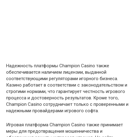
Надежность платформы Champion Casino также
обеспечивается наличием лицензии, выданной
соответствующими регуляторами игорного бизнеса.
Казино работает в соответствии с законодательством и
строгими нормами, что гарантирует честность игрового
процесса и достоверность результатов. Кроме того,
Champion Casino сотрудничает только с проверенными и
надежными провайдерами игрового софта.
Игровая платформа Champion Casino также принимает
меры для предотвращения мошенничества и