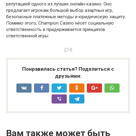
репутацией одного из лучших онлайн-казино. Оно
предлагает игрокам большой выбор азартных игр,
безопасные платежные методы и юридическую защиту.
Помимо этого, Champion Casino несет социальную
ответственность и придерживается принципов
ответственной игры.
0
Понравилась статья? Поделиться с
друзьями:
Вам также может быть