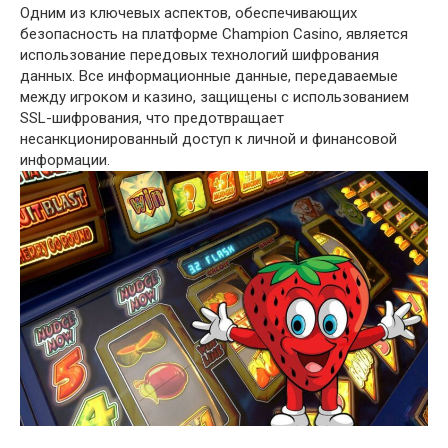
Одним из ключевых аспектов, обеспечивающих
безопасность на платформе Champion Casino, является
использование передовых технологий шифрования
данных. Все информационные данные, передаваемые
между игроком и казино, защищены с использованием
SSL-шифрования, что предотвращает
несанкционированный доступ к личной и финансовой
информации.