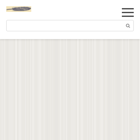
Перейти
к
контенту
Поиск: