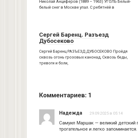
Николай Анциферов (1889 – 1963) УГОЛЬ Белый-
белый снег в Москве упал. С ребятнёй в
Сергей Баренц. Разъезд
Дубосеково
Сергей Баренц РАЗЪЕЗД ДУБОСЕКОВО Пройдя
сквозь огонь грозовых канонад, Сквозь беды,
тревоги и боли,
Комментариев: 1
Надежда
29.09.2025 в 05:14
Самуил Маршак — великий детский п
трогательное и легко запоминается.