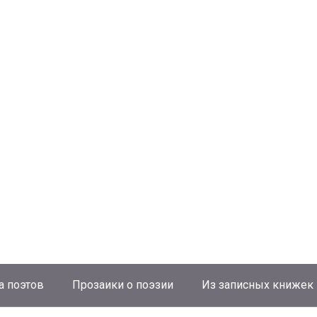
а поэтов
Прозаики о поэзии
Из записных книжек