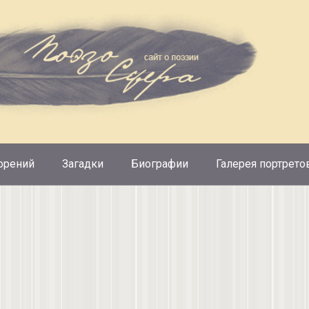
орений
Загадки
Биографии
Галерея портрето