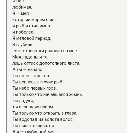
Я бел,
любимая.
Я — мел,
который морем был
и рыб и птиц имел
и побелел.
Я меловой период.
В глубине
есть отпечатки раковин на мне.
Моя ладонь, и та
лишь оттиск допотопного листа.
А ты — начало.
Ты полёт стрекоз.
Ты всплеск летучих рыб.
Ты небо первых гроз.
Ты только что начавшаяся жизнь.
Ты радуга,
ты первая из призм.
Ты только что открытые глаза.
Ты водопад из золота волос.
Ты вылет первых ос.
А я — глубинный мел,