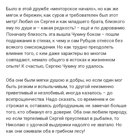
Было в этой дружбе «менторское начало», но как же
мягок и бережен, как суров и требователен был этот
метр! Любил он Сергея и как младшего брата, близкого
ему по душе и – какая редкость! – ещё и по дарованию.
Поначалу близость эта вышла Чухину боком – пошли
подражания в стихах, к чему и сам Рубцов отнёсся без
всякого снисхождения. Но как трудно преодолеть
влияние того, с кем даже характеры во многом
совпадают, немало общего в истоках и жизненном
опыте! К счастью, Сергею Чухину это удалось.
Оба они были мягки душою и добры, но если один мог
быть резким и вспыльчивым, то другой неизменно
приветливый и незлобивый, иногда казалось – до
всепрощенчества. Надо сказать, со временем и он
строжал и, оставаясь добродушным, не замечал больше
того, кто обманул его доверие. Оба они любили природу,
но если терпеливый Сергей преуспевал в рыбалке, то
Николаю с удочкой выдержки надолго не хватало. Но
как они оживали оба в грибном лесу!