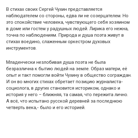
В стихах своих Сергей Чухин представляется
наблюдателем со стороны, едва ли не созерцателем. Но
это спокойствие человека, чувствующего себя хозяином
в доме или гостем у радушных людей. Лирика его нежна,
точна по наблюдениям. Природа и душа поэта живут в
стихах воедино, слаженным оркестром духовых
инструментов.
Младенчески незлобивая душа поэта не была
безразлична к бытию людей на земле. Образ матери, её
опыт и такт помогли войти Чухину в общество сограждан.
И он во многих стихах обретает позицию журналиста-
социолога, в других становится историком, однако и
история у него – ближняя, та самая, что пережита лично.
А всё, что испытано русской деревней за последнюю
четверть века,- было и его историей.