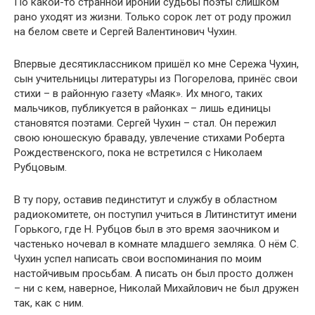
По какой-то странной иронии судьбы поэты слишком
рано уходят из жизни. Только сорок лет от роду прожил
на белом свете и Сергей Валентинович Чухин.
Впервые десятиклассником пришёл ко мне Сережа Чухин,
сын учительницы литературы из Погорелова, принёс свои
стихи – в районную газету «Маяк». Их много, таких
мальчиков, публикуется в районках – лишь единицы
становятся поэтами. Сергей Чухин – стал. Он пережил
свою юношескую браваду, увлечение стихами Роберта
Рождественского, пока не встретился с Николаем
Рубцовым.
В ту пору, оставив пединститут и службу в областном
радиокомитете, он поступил учиться в Литинститут имени
Горького, где Н. Рубцов был в это время заочником и
частенько ночевал в комнате младшего земляка. О нём С.
Чухин успел написать свои воспоминания по моим
настойчивым просьбам. А писать он был просто должен
– ни с кем, наверное, Николай Михайлович не был дружен
так, как с ним.