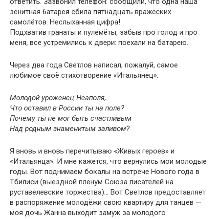
ответить. Зазвонил телефон: сообщили, что одна наша
зенитная 6атарея сбила пятнадцать вражеских
самолётов. Неслыханная цифра!
Подхватив гранаты и пулемёты, забыв про голод и про
меня, все устремились к двери: поехали на батарею.
Через два года Светлов написал, пожалуй, самое
любимое своё стихотворение «Итальянец».
Молодой уроженец Неаполя,
Что оставил в России ты на поле?
Почему ты не мог быть счастливым
Над родным знаменитым заливом?
Я вновь и вновь перечитываю «Живых героев» и
«Итальянца». И мне кажется, что вернулись мои молодые
годы. Вот поднимаем бокалы на встрече Нового года в
Тбилиси (выездной пленум Союза писателей на
руставелевские торжества)… Вот Светлов предоставляет
в распоряжение молодёжи свою квартиру для танцев —
моя дочь Жанна выходит замуж за молодого