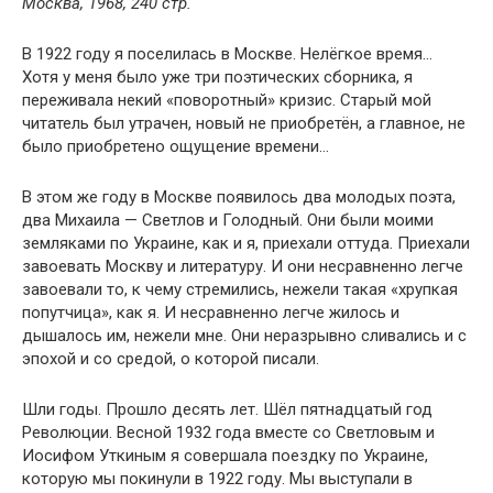
Москва, 1968, 240 стр.
В 1922 году я поселилась в Москве. Нелёгкое время…
Хотя у меня было уже три поэтических сборника, я
переживала некий «поворотный» кризис. Старый мой
читатель был утрачен, новый не приобретён, а главное, не
было приобретено ощущение времени…
В этом же году в Москве появилось два молодых поэта,
два Михаила — Светлов и Голодный. Они были моими
земляками по Украине, как и я, приехали оттуда. Приехали
завоевать Москву и литературу. И они несравненно легче
завоевали то, к чему стремились, нежели такая «хрупкая
попутчица», как я. И несравненно легче жилось и
дышалось им, нежели мне. Они неразрывно сливались и с
эпохой и со средой, о которой писали.
Шли годы. Прошло десять лет. Шёл пятнадцатый год
Революции. Весной 1932 года вместе со Светловым и
Иосифом Уткиным я совершала поездку по Украине,
которую мы покинули в 1922 году. Мы выступали в