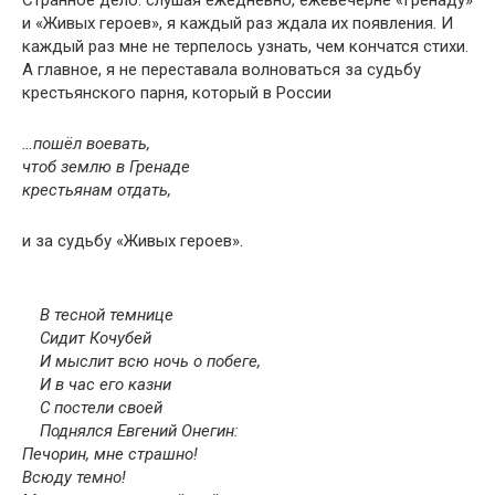
Странное дело: слушая ежедневно, ежевечерне «Гренаду»
и «Живых героев», я каждый раз ждала их появления. И
каждый раз мне не терпелось узнать, чем кончатся стихи.
А главное, я не переставала волноваться за судьбу
крестьянского парня, который в России
…пошёл воевать,
чтоб землю в Гренаде
крестьянам отдать,
и за судьбу «Живых героев».
В тесной темнице
Сидит Кочубей
И мыслит всю ночь о побеге,
И в час его казни
С постели своей
Поднялся Евгений Онегин:
Печорин, мне страшно!
Всюду темно!