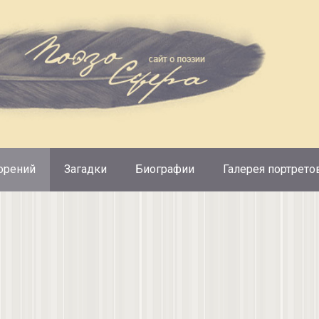
орений
Загадки
Биографии
Галерея портрето