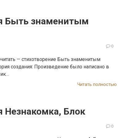
ия Быть знаменитым
0
очитать — cтихотворение Быть знаменитым
тория создания: Произведение было написано в
ник…
Читать полностью
я Незнакомка, Блок
0