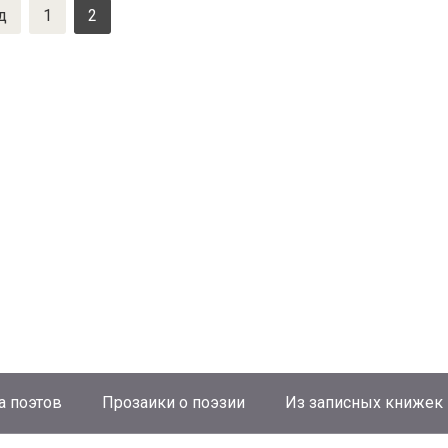
д
1
2
а поэтов
Прозаики о поэзии
Из записных книжек