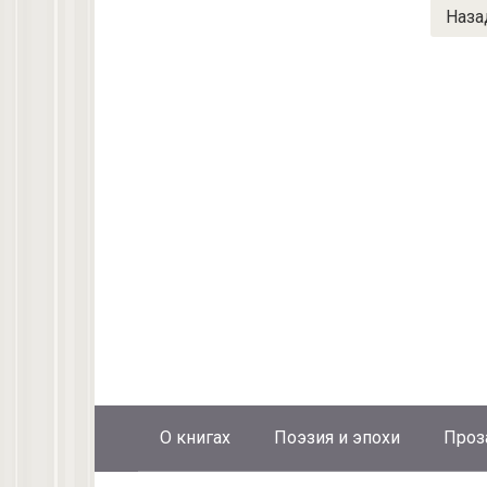
Пагинация
Наза
записей
О книгах
Поэзия и эпохи
Проз