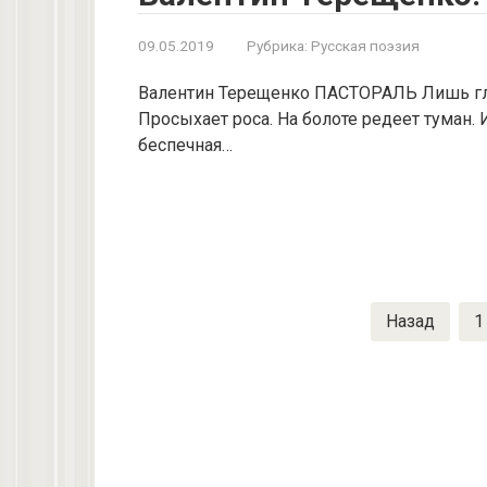
09.05.2019
Рубрика:
Русская поэзия
Валентин Терещенко ПАСТОРАЛЬ Лишь глаз
Просыхает роса. На болоте редеет туман. И
беспечная…
Пагинация
Назад
1
записей