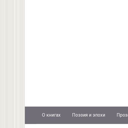
О книгах
Поэзия и эпохи
Проз