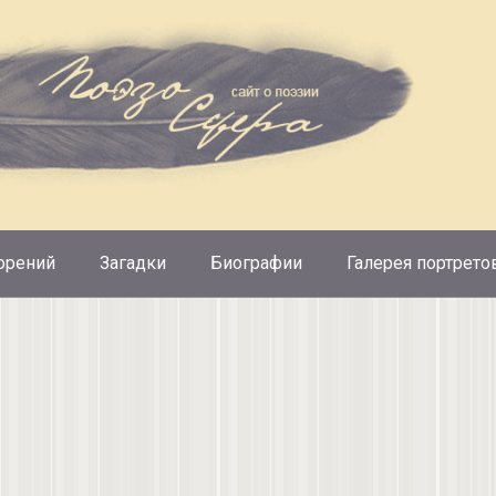
орений
Загадки
Биографии
Галерея портрето