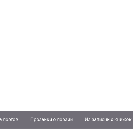
а поэтов
Прозаики о поэзии
Из записных книжек