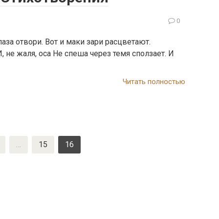
0
а отвори. Вот и маки зари расцветают.
, не жаля, оса Не спеша через темя сползает. И
Читать полностью
…
15
16