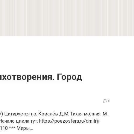
ихотворения. Город
0
 Цитируется по: Ковалёв Д.М. Тихая молния. М.,
чало цикла тут: https://poezosfera.ru/dmitrij-
– 110 *** Миры…