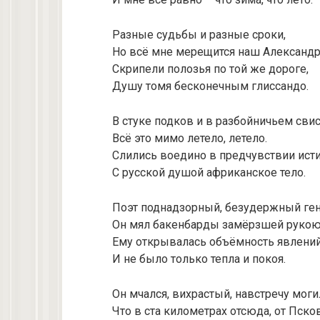
Разные судьбы и разные сроки,
Но всё мне мерещится наш Александр
Скрипели полозья по той же дороге,
Душу томя бесконечным глиссандо.
В стуке подков и в разбойничьем свис
Всё это мимо летело, летело.
Слились воедино в предчувствии ист
С русской душой африканское тело.
Поэт поднадзорный, безудержный ген
Он мял бакенбарды замёрзшей рукою
Ему открывалась объёмность явлений
И не было только тепла и покоя.
Он мчался, вихрастый, навстречу моги
Что в ста километрах отсюда, от Псков