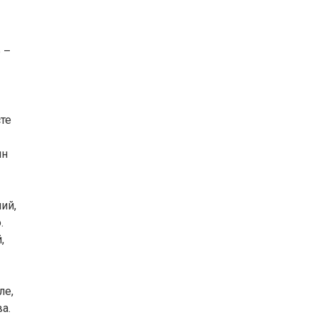
 –
те
ин
ий,
.
,
ле,
а.