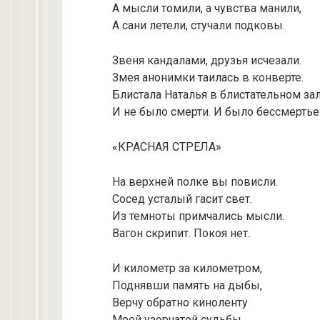
А мысли томили, а чувства манили,
А сани летели, стучали подковы.
Звеня кандалами, друзья исчезали.
Змея анонимки таилась в конверте.
Блистала Наталья в блистательном зал
И не было смерти. И было бессмертье
«КРАСНАЯ СТРЕЛА»
На верхней полке вы повисли.
Сосед усталый гасит свет.
Из темноты примчались мысли.
Вагон скрипит. Покоя нет.
И километр за километром,
Поднявши память на дыбы,
Верчу обратно киноленту
Моей узорчатой судьбы.