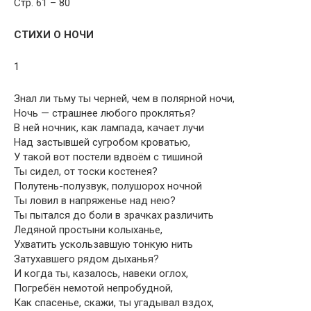
Стр. 61 – 80
СТИХИ О НОЧИ
1
Знал ли тьму ты черней, чем в полярной ночи,
Ночь — страшнее любого проклятья?
В ней ночник, как лампада, качает лучи
Над застывшей сугробом кроватью,
У такой вот постели вдвоём с тишиной
Ты сидел, от тоски костенея?
Полутень-полузвук, полушорох ночной
Ты ловил в напряженье над нею?
Ты пытался до боли в зрачках различить
Ледяной простыни колыханье,
Ухватить ускользавшую тонкую нить
Затухавшего рядом дыханья?
И когда ты, казалось, навеки оглох,
Погребён немотой непробудной,
Как спасенье, скажи, ты угадывал вздох,