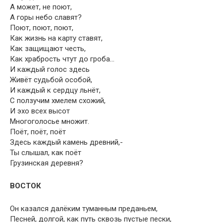
А может, не поют,
А горы небо славят?
Поют, поют, поют,
Как жизнь на карту ставят,
Как защищают честь,
Как храбрость чтут до гроба…
И каждый голос здесь
Живёт судьбой особой,
И каждый к сердцу льнёт,
С ползучим хмелем схожий,
И эхо всех высот
Многоголосье множит.
Поёт, поёт, поёт
Здесь каждый камень древний,-
Ты слышал, как поёт
Грузинская деревня?
ВОСТОК
Он казался далёким туманным преданьем,
Песней, долгой, как путь сквозь пустые пески,