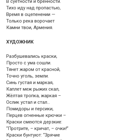
В суетности и бренности.
Тихо иду над пропастью,
Время в оцепенении —
Только река ворочает
Камни твои, Армения.
ХУДОЖНИК
Разбушевались краски,
Просто с ума сошли.
Тянет жаром от красной,
Точно уголь, земли.
Синь густая и маркая,
Каплет меж рыжих скал,
Жёлтая тропка, жаркая –
Ослик устал и стал…
Помидоры и персики,
Перцев огненные крючки –
Краски смеются дерзкие:
“Протрите, – кричат, – очки!”
Краски бунтуют: “Зрячие