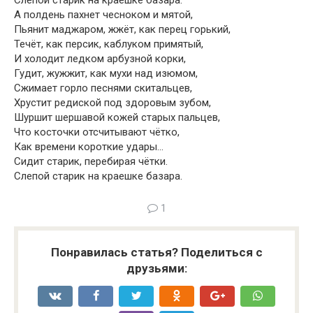
Слепой старик на краешке базара.
А полдень пахнет чесноком и мятой,
Пьянит маджаром, жжёт, как перец горький,
Течёт, как персик, каблуком примятый,
И холодит ледком арбузной корки,
Гудит, жужжит, как мухи над изюмом,
Сжимает горло песнями скитальцев,
Хрустит редиской под здоровым зубом,
Шуршит шершавой кожей старых пальцев,
Что косточки отсчитывают чётко,
Как времени короткие удары…
Сидит старик, перебирая чётки.
Слепой старик на краешке базара.
1
Понравилась статья? Поделиться с
друзьями: