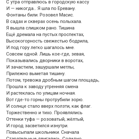
С утра отправлюсь в городскую кассу
И — никогда… Я шла по Еревану.
Фонтаны били. Розовел Масис.
В садах и скверах осень полыхала.
Я вышла слишком рано. Тишина
Ещё дремала на пустых проспектах,
Высокогорность свежестью бодрила,
И под гору легко шагалось мне.
Совсем одной. Лишь кое-где, зевая,
Показывались дворники в воротах,
И зачастили, зашуршали метлы,
Прилежно выметая тишину.
Потом, тревожа дробным шагом площадь,
Прошла к заводу утренняя смена
И растеклась по улицам ночная.
Вот где-то горны протрубили зорю.
И солнце стало вверх ползти, как флаг.
Торжественно и тихо. Проявлялись
Оттенки туфа — розоватый, жёлтый,
И город засветился изнутри.
Повысыпали школьники. Сначала
Старательные двигались. Солидно.