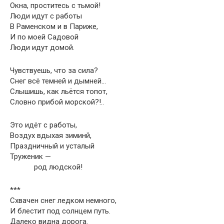
Окна, проститесь с тьмой!
Люди идут с работы
В Раменском и в Париже,
И по моей Садовой
Люди идут домой.
Чувствуешь, что за сила?
Снег всё темней и дымней…
Слышишь, как льётся топот,
Словно прибой морской?!..
Это идёт с работы,
Воздух вдыхая зиминй,
Праздничный и усталый
Труженик —
род людской!
***
Схвачен снег ледком немного,
И блестит под солнцем путь.
Далеко видна дорога.