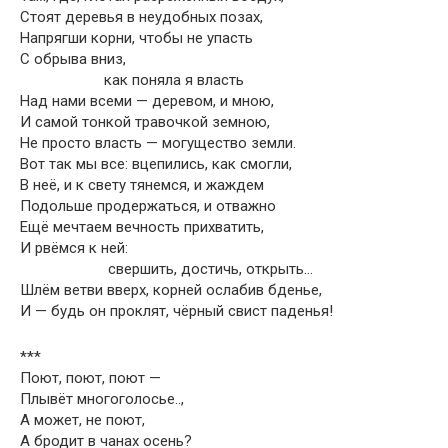
Стоят деревья в неудобных позах,
Напрягши корни, чтобы не упасть
С обрыва вниз,
как поняла я власть
Над нами всеми — деревом, и мною,
И самой тонкой травочкой земною,
Не просто власть — могущество земли.
Вот так мы все: вцепились, как смогли,
В неё, и к свету тянемся, и жаждем
Подольше продержаться, и отважно
Ещё мечтаем вечность прихватить,
И рвёмся к ней:
свершить, достичь, открыть…
Шлём ветви вверх, корней ослабив бденье,
И — будь он проклят, чёрный свист паденья!
***
Поют, поют, поют —
Плывёт многоголосье..,
А может, не поют,
А бродит в чанах осень?