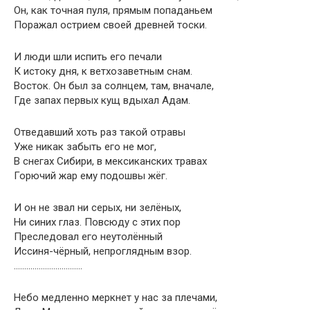
Он, как точная пуля, прямым попаданьем
Поражал острием своей древней тоски.
И люди шли испить его печали
К истоку дня, к ветхозаветным снам.
Восток. Он был за солнцем, там, вначале,
Где запах первых кущ вдыхал Адам.
Отведавший хоть раз такой отравы
Уже никак забыть его не мог,
В снегах Сибири, в мексиканских травах
Горючий жар ему подошвы жёг.
И он не звал ни серых, ни зелёных,
Ни синих глаз. Повсюду с этих пор
Преследовал его неутолённый
Иссиня-чёрный, непроглядным взор.
……………………………
Небо медленно меркнет у нас за плечами,