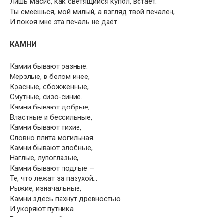
Лишь Масис, как светящийся купол, встаёт.
Ты смеёшься, мой милый, а взгляд твой печален,
И покоя мне эта печаль не даёт.
КАМНИ
Камии бывают разные:
Мёрзлые, в белом инее,
Красные, обожжённые,
Смутные, сизо-синие.
Камни бывают добрые,
Властные и бессильные,
Камни бывают тихие,
Словно плита могильная.
Камни бывают злобные,
Наглые, лупоглазые,
Камни бывают подлые —
Те, что лежат за пазухой…
Рыжие, изначальные,
Камни здесь пахнут древностью
И укоряют путника