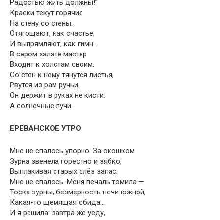
Радостью жить должны!”
Краски текут горячие
На стену со стены.
Отягощают, как счастье,
И выпрямляют, как гимн…
В сером халате мастер
Входит к холстам своим.
Со стен к нему тянутся листья,
Рвутся из рам ручьи…
Он держит в руках не кисти.
А солнечные лучи.
ЕРЕВАНСКОЕ УТРО
Мне не спалось упорно. За окошком
Зурна звенела горестно и зябко,
Выплакивая старых слёз запас.
Мне не спалось. Меня печаль томила —
Тоска зурны, безмерность ночи южной,
Какая-то щемящая обида…
И я решила: завтра же уеду,