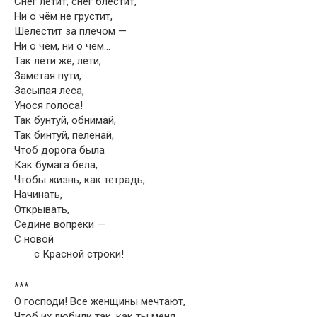
Снег летит, снег блестит,
Ни о чём не грустит,
Шелестит за плечом —
Ни о чём, ни о чём…
Так лети же, лети,
Заметая пути,
Засыпая леса,
Унося голоса!
Так бунтуй, обнимай,
Так бинтуй, пеленай,
Чтоб дорога была
Как бумага бела,
Чтобы жизнь, как тетрадь,
Начинать,
Открывать,
Седине вопреки —
С новой
с Красной строки!
***
О господи! Все женщины мечтают,
Чтоб их любили так, как ты меня.