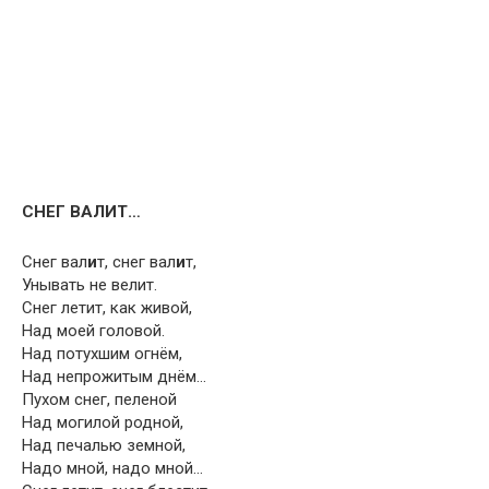
СНЕГ ВАЛИТ…
Снег вал
и
т, снег вал
и
т,
Унывать не велит.
Снег летит, как живой,
Над моей головой.
Над потухшим огнём,
Над непрожитым днём…
Пухом снег, пеленой
Над могилой родной,
Над печалью земной,
Надо мной, надо мной…