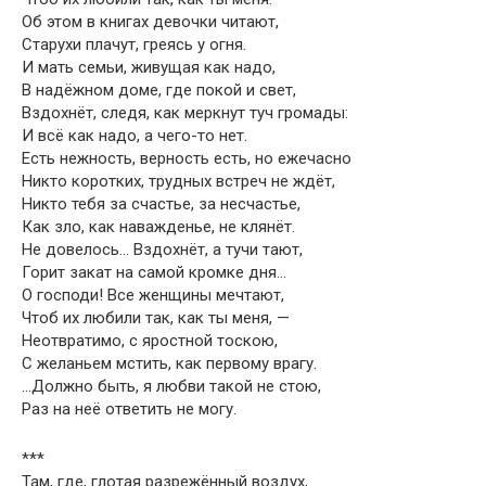
Об этом в книгах девочки читают,
Старухи плачут, греясь у огня.
И мать семьи, живущая как надо,
В надёжном доме, где покой и свет,
Вздохнёт, следя, как меркнут туч громады:
И всё как надо, а чего-то нет.
Есть нежность, верность есть, но ежечасно
Никто коротких, трудных встреч не ждёт,
Никто тебя за счастье, за несчастье,
Как зло, как наважденье, не клянёт.
Не довелось… Вздохнёт, а тучи тают,
Горит закат на самой кромке дня…
О господи! Все женщины мечтают,
Чтоб их любили так, как ты меня, —
Неотвратимо, с яростной тоскою,
С желаньем мстить, как первому врагу.
…Должно быть, я любви такой не стою,
Раз на неё ответить не могу.
***
Там, где, глотая разрежённый воздух,