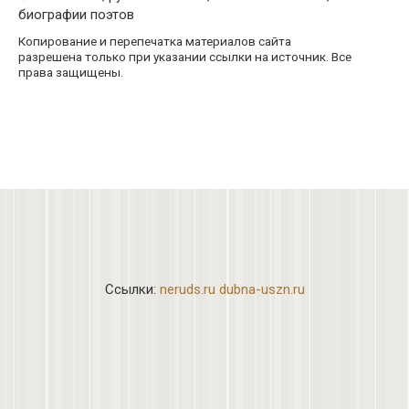
биографии поэтов
Копирование и перепечатка материалов сайта
разрешена только при указании ссылки на источник. Все
права защищены.
Ссылки:
neruds.ru
dubna-uszn.ru