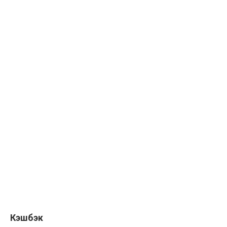
Кэшбэк