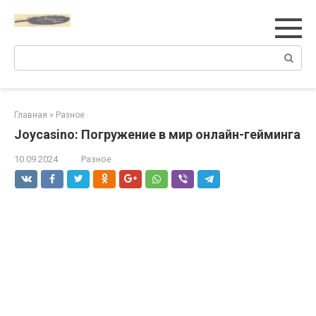
Перейти
к
контенту
Поиск:
Главная
»
Разное
Joycasino: Погружение в мир онлайн-гейминга
10.09.2024
Разное