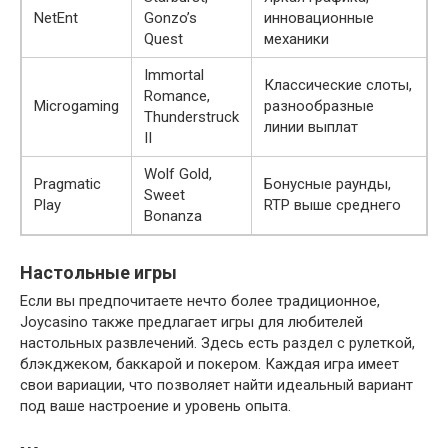
NetEnt
Gonzo’s
инновационные
Quest
механики
Immortal
Классические слоты,
Romance,
Microgaming
разнообразные
Thunderstruck
линии выплат
II
Wolf Gold,
Pragmatic
Бонусные раунды,
Sweet
Play
RTP выше среднего
Bonanza
Настольные игры
Если вы предпочитаете нечто более традиционное,
Joycasino также предлагает игры для любителей
настольных развлечений. Здесь есть раздел с рулеткой,
блэкджеком, баккарой и покером. Каждая игра имеет
свои вариации, что позволяет найти идеальный вариант
под ваше настроение и уровень опыта.