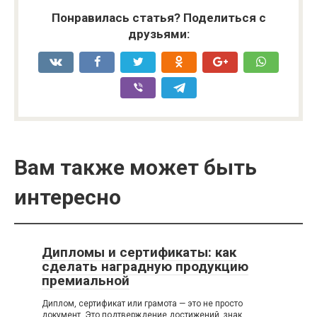
Понравилась статья? Поделиться с
друзьями:
Вам также может быть
интересно
Дипломы и сертификаты: как
сделать наградную продукцию
премиальной
Диплом, сертификат или грамота — это не просто
документ. Это подтверждение достижений, знак