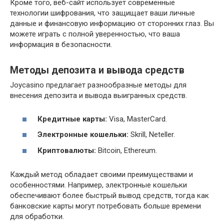
Кроме того, веб-сайт использует современные
технологии шифрования, что защищает ваши личные
данные и финансовую информацию от сторонних глаз. Вы
можете играть с полной уверенностью, что ваша
информация в безопасности.
Методы депозита и вывода средств
Joycasino предлагает разнообразные методы для
внесения депозита и вывода выигранных средств.
Кредитные карты:
Visa, MasterCard.
Электронные кошельки:
Skrill, Neteller.
Криптовалюты:
Bitcoin, Ethereum.
Каждый метод обладает своими преимуществами и
особенностями. Например, электронные кошельки
обеспечивают более быстрый вывод средств, тогда как
банковские карты могут потребовать больше времени
для обработки.