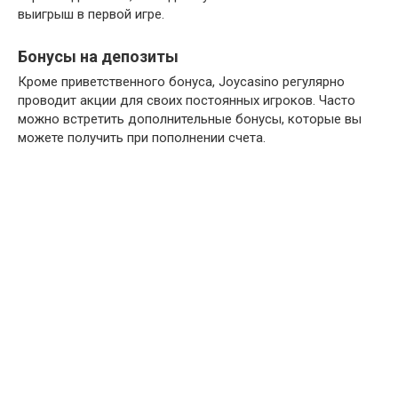
выигрыш в первой игре.
Бонусы на депозиты
Кроме приветственного бонуса, Joycasino регулярно
проводит акции для своих постоянных игроков. Часто
можно встретить дополнительные бонусы, которые вы
можете получить при пополнении счета.