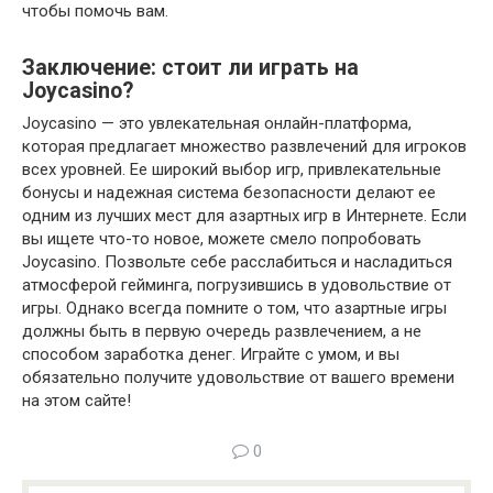
чтобы помочь вам.
Заключение: стоит ли играть на
Joycasino?
Joycasino — это увлекательная онлайн-платформа,
которая предлагает множество развлечений для игроков
всех уровней. Ее широкий выбор игр, привлекательные
бонусы и надежная система безопасности делают ее
одним из лучших мест для азартных игр в Интернете. Если
вы ищете что-то новое, можете смело попробовать
Joycasino. Позвольте себе расслабиться и насладиться
атмосферой гейминга, погрузившись в удовольствие от
игры. Однако всегда помните о том, что азартные игры
должны быть в первую очередь развлечением, а не
способом заработка денег. Играйте с умом, и вы
обязательно получите удовольствие от вашего времени
на этом сайте!
0