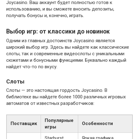
Joycasino. Ваш аккаунт будет полностью готов к
использованию, и вы сможете вносить депозиты,
получать бонусы и, конечно, играть.
Выбор игр: от классики до новинок
Одним из главных достоинств Joycasino является
широкий выбор игр. Здесь вы найдете как классические
слоты, так и современные видеослоты с уникальными
сюжетами и бонусными функциями. Буквально каждый
найдет что-то по вкусу.
Слоты
Слоты — это настоящая гордость Joycasino. В
библиотеке вы найдете более 1000 различных игровых
автоматов от известных разработчиков:
Популярные
Поставщик
Особенности
игры
Starburst,
Яркая графика,