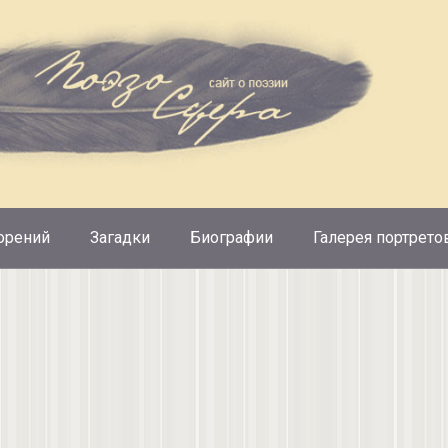
орений
Загадки
Биографии
Галерея портрето