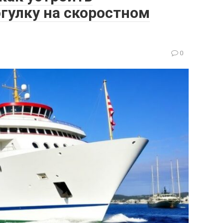
улку на скоростном
0