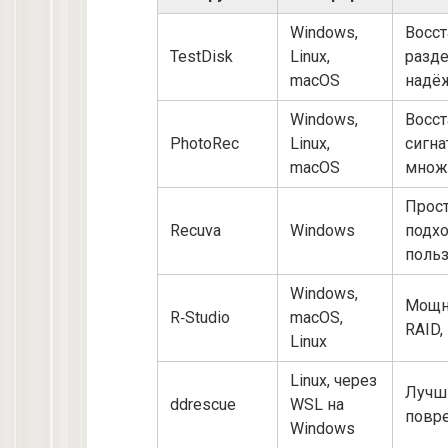
Windows,
Восст
TestDisk
Linux,
разде
macOS
надё
Windows,
Восст
PhotoRec
Linux,
сигна
macOS
множ
Прост
Recuva
Windows
подх
поль
Windows,
Мощн
R‑Studio
macOS,
RAID,
Linux
Linux, через
Лучш
ddrescue
WSL на
повр
Windows