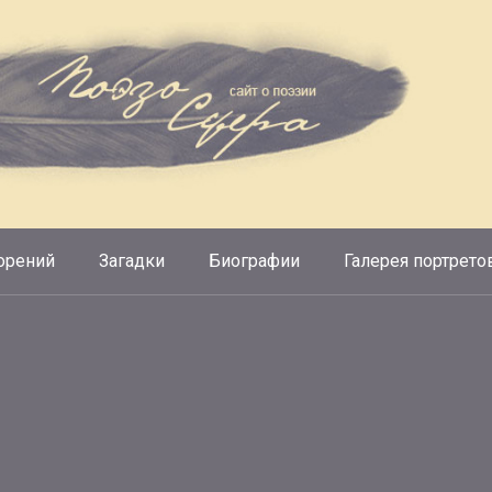
орений
Загадки
Биографии
Галерея портрето