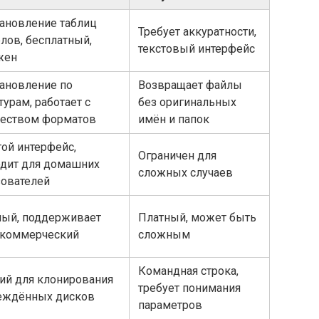
ановление таблиц
Требует аккуратности,
лов, бесплатный,
текстовый интерфейс
жен
ановление по
Возвращает файлы
турам, работает с
без оригинальных
еством форматов
имён и папок
ой интерфейс,
Ограничен для
одит для домашних
сложных случаев
зователей
ый, поддерживает
Платный, может быть
 коммерческий
сложным
Командная строка,
ий для клонирования
требует понимания
еждённых дисков
параметров