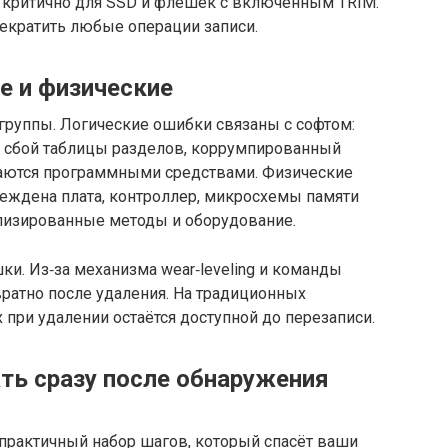
 критично для SSD и флешек с включённым TRIM.
рекратить любые операции записи.
е и физические
руппы. Логические ошибки связаны с софтом:
, сбой таблицы разделов, коррумпированный
ешаются программными средствами. Физические
реждена плата, контроллер, микросхемы памяти
лизированные методы и оборудование.
ки. Из‑за механизма wear‑leveling и команды
ратно после удаления. На традиционных
при удалении остаётся доступной до перезаписи.
ать сразу после обнаружения
т практичный набор шагов, который спасёт ваши