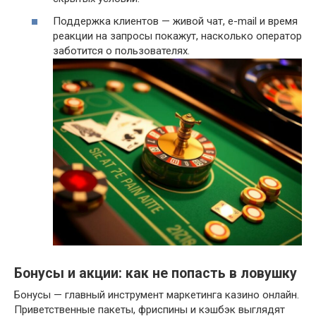
Поддержка клиентов — живой чат, e-mail и время
реакции на запросы покажут, насколько оператор
заботится о пользователях.
Бонусы и акции: как не попасть в ловушку
Бонусы — главный инструмент маркетинга казино онлайн.
Приветственные пакеты, фриспины и кэшбэк выглядят