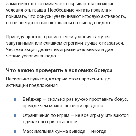
заманчиво, но за ними часто скрываются сложные
условия отыгрыша. Необходимо читать правила и
понимать, что бонусы увеличивают игровую активность,
но не всегда повышают шансы на вывод средств.
Приведу простое правило: если условия кажутся
запутанными или слишком строгими, лучше отказаться.
Честная акция делает выигрыши реальными и даёт
чёткие условия вывода.
Что важно проверить в условиях бонуса
Несколько пунктов, которые стоит прояснить до
активации предложения.
Вейджер — сколько раз нужно проставить бонус,
прежде чем можно вывести средства.
Ограничения по играм — не все игры учитываются
одинаково при отыгрыше.
Максимальная сумма вывода — иногда