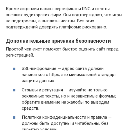
Кроме лицензии важны сертификаты RNG и отчёты
внешних аудиторских фирм. Они подтверждают, что игры
не подстроены, а выплаты честны. Без этих
подтверждений доверять платформе рискованно.
Дополнительные признаки безопасности
Простой чек-лист поможет быстро оценить сайт перед
регистрацией.
SSL-шифрование — адрес сайта должен
начинаться с https; это минимальный стандарт
защиты данных.
Отзывы и репутация — изучайте не только
рекламные тексты, но и независимые форумы;
обратите внимание на жалобы по выводам
средств.
Политика конфиденциальности и правила —
должны быть доступны и читабельны, без
скрытых условий.