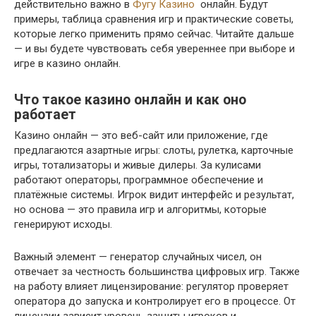
действительно важно в
Фугу Казино
онлайн. Будут
примеры, таблица сравнения игр и практические советы,
которые легко применить прямо сейчас. Читайте дальше
— и вы будете чувствовать себя увереннее при выборе и
игре в казино онлайн.
Что такое казино онлайн и как оно
работает
Казино онлайн — это веб-сайт или приложение, где
предлагаются азартные игры: слоты, рулетка, карточные
игры, тотализаторы и живые дилеры. За кулисами
работают операторы, программное обеспечение и
платёжные системы. Игрок видит интерфейс и результат,
но основа — это правила игр и алгоритмы, которые
генерируют исходы.
Важный элемент — генератор случайных чисел, он
отвечает за честность большинства цифровых игр. Также
на работу влияет лицензирование: регулятор проверяет
оператора до запуска и контролирует его в процессе. От