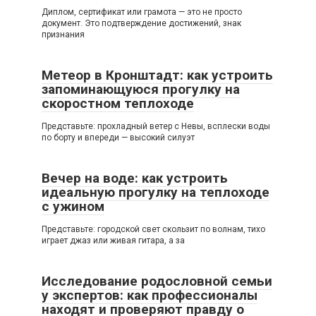
Диплом, сертификат или грамота — это не просто
документ. Это подтверждение достижений, знак
признания
Метеор в Кронштадт: как устроить
запоминающуюся прогулку на
скоростном теплоходе
Представьте: прохладный ветер с Невы, всплески воды
по борту и впереди — высокий силуэт
Вечер на воде: как устроить
идеальную прогулку на теплоходе
с ужином
Представьте: городской свет скользит по волнам, тихо
играет джаз или живая гитара, а за
Исследование родословной семьи
у экспертов: как профессионалы
находят и проверяют правду о