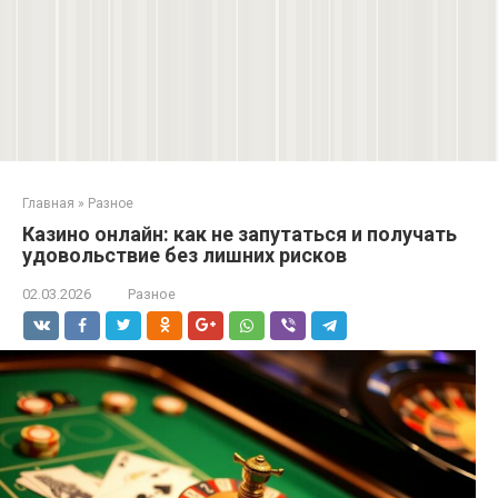
Главная
»
Разное
Казино онлайн: как не запутаться и получать
удовольствие без лишних рисков
02.03.2026
Разное