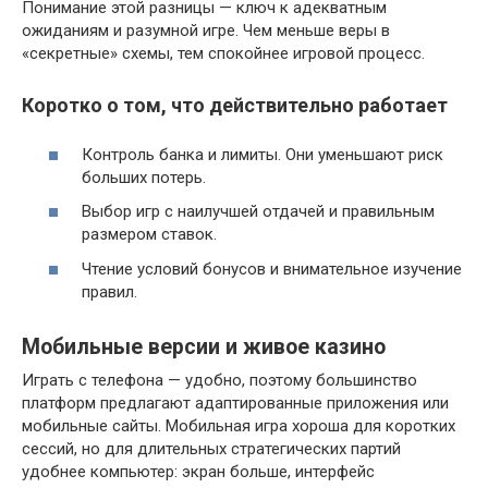
Понимание этой разницы — ключ к адекватным
ожиданиям и разумной игре. Чем меньше веры в
«секретные» схемы, тем спокойнее игровой процесс.
Коротко о том, что действительно работает
Контроль банка и лимиты. Они уменьшают риск
больших потерь.
Выбор игр с наилучшей отдачей и правильным
размером ставок.
Чтение условий бонусов и внимательное изучение
правил.
Мобильные версии и живое казино
Играть с телефона — удобно, поэтому большинство
платформ предлагают адаптированные приложения или
мобильные сайты. Мобильная игра хороша для коротких
сессий, но для длительных стратегических партий
удобнее компьютер: экран больше, интерфейс