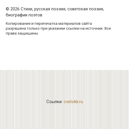
© 2026 Стихи, русская поэзия, советская поэзия,
биографии поэтов
Копирование и перепечатка материалов сайта
разрешена только при указании ссылки на источник. Все
права защищены.
Ссылки:
cvetokk.ru