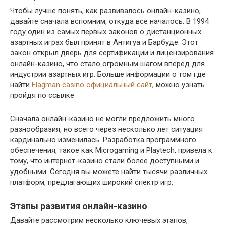
Чтобы лучше понять, как развивалось онлайн-казино,
давайте сначала вспомним, откуда все началось. В 1994
году один из самых первых законов о дистанционных
азартных играх был принят в Антигуа и Барбуде. Этот
закон открыл дверь для сертификации и лицензирования
онлайн-казино, что стало огромным шагом вперед для
индустрии азартных игр. Больше информации о том где
найти
Flagman casino официальный сайт
, можно узнать
пройдя по ссылке.
Сначала онлайн-казино не могли предложить много
разнообразия, но всего через несколько лет ситуация
кардинально изменилась. Разработка программного
обеспечения, такое как Microgaming и Playtech, привела к
тому, что интернет-казино стали более доступными и
удобными. Сегодня вы можете найти тысячи различных
платформ, предлагающих широкий спектр игр.
Этапы развития онлайн-казино
Давайте рассмотрим несколько ключевых этапов,