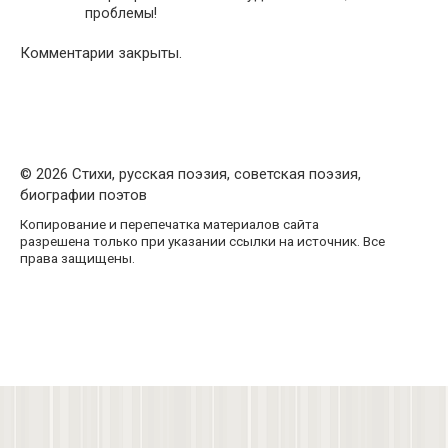
проблемы!
Комментарии закрыты.
© 2026 Стихи, русская поэзия, советская поэзия,
биографии поэтов
Копирование и перепечатка материалов сайта
разрешена только при указании ссылки на источник. Все
права защищены.