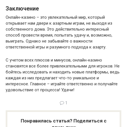
Заключение
Онлайн-казино – это увлекательный мир, который
открывает нам двери к азартным играм, не выходя из
собственного дома. Это действительно интересный
способ провести время, попытать удачу и, возможно,
выиграть. Однако не забывайте о важности
ответственной игры и разумного подхода к азарту.
С учетом всех плюсов и минусов, онлайн-казино
становятся все более привлекательными для игроков. Не
бойтесь исследовать и находить новые платформы, ведь
каждая из них предлагает что-то уникальное и
интересное. Главное – играйте ответственно и получайте
удовольствие от процесса! Удачи!
1
Понравилась статья? Поделиться с