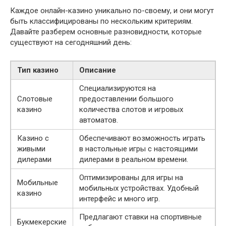
Каждое онлайн-казино уникально по-своему, и они могут
быть классифицированы по нескольким критериям.
Давайте разберем основные разновидности, которые
существуют на сегодняшний день:
Тип казино
Описание
Специализируются на
Слотовые
предоставлении большого
казино
количества слотов и игровых
автоматов.
Казино с
Обеспечивают возможность играть
живыми
в настольные игры с настоящими
дилерами
дилерами в реальном времени.
Оптимизированы для игры на
Мобильные
мобильных устройствах. Удобный
казино
интерфейс и много игр.
Предлагают ставки на спортивные
Букмекерские