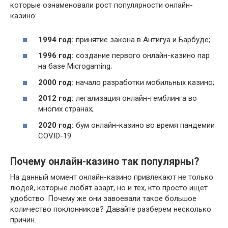
которые ознаменовали рост популярности онлайн-
казино:
1994 год:
принятие закона в Антигуа и Барбуде;
1996 год:
создание первого онлайн-казино пар
на базе Microgaming;
2000 год:
начало разработки мобильных казино;
2012 год:
легализация онлайн-гемблинга во
многих странах;
2020 год:
бум онлайн-казино во время пандемии
COVID-19.
Почему онлайн-казино так популярны?
На данный момент онлайн-казино привлекают не только
людей, которые любят азарт, но и тех, кто просто ищет
удобство. Почему же они завоевали такое большое
количество поклонников? Давайте разберем несколько
причин.