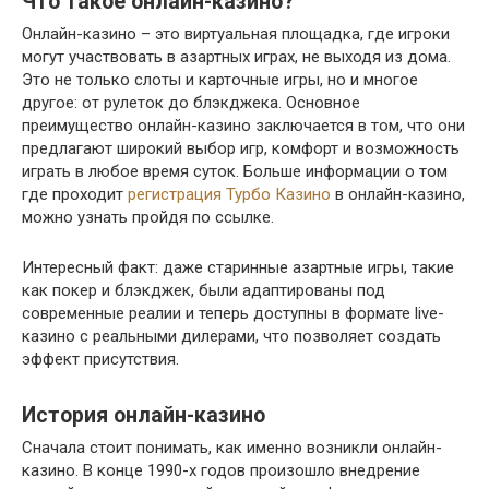
Что такое онлайн-казино?
Онлайн-казино – это виртуальная площадка, где игроки
могут участвовать в азартных играх, не выходя из дома.
Это не только слоты и карточные игры, но и многое
другое: от рулеток до блэкджека. Основное
преимущество онлайн-казино заключается в том, что они
предлагают широкий выбор игр, комфорт и возможность
играть в любое время суток. Больше информации о том
где проходит
регистрация Турбо Казино
в онлайн-казино,
можно узнать пройдя по ссылке.
Интересный факт: даже старинные азартные игры, такие
как покер и блэкджек, были адаптированы под
современные реалии и теперь доступны в формате live-
казино с реальными дилерами, что позволяет создать
эффект присутствия.
История онлайн-казино
Сначала стоит понимать, как именно возникли онлайн-
казино. В конце 1990-х годов произошло внедрение