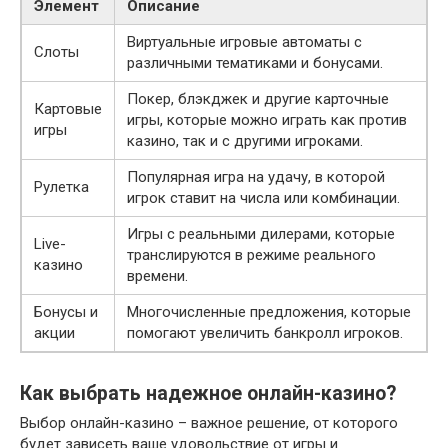
Элемент
Описание
Виртуальные игровые автоматы с
Слоты
различными тематиками и бонусами.
Покер, блэкджек и другие карточные
Картовые
игры, которые можно играть как против
игры
казино, так и с другими игроками.
Популярная игра на удачу, в которой
Рулетка
игрок ставит на числа или комбинации.
Игры с реальными дилерами, которые
Live-
транслируются в режиме реального
казино
времени.
Бонусы и
Многочисленные предложения, которые
акции
помогают увеличить банкролл игроков.
Как выбрать надежное онлайн-казино?
Выбор онлайн-казино – важное решение, от которого
будет зависеть ваше удовольствие от игры и