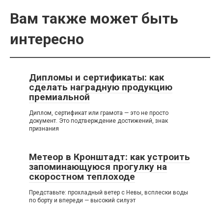
Вам также может быть
интересно
Дипломы и сертификаты: как
сделать наградную продукцию
премиальной
Диплом, сертификат или грамота — это не просто
документ. Это подтверждение достижений, знак
признания
Метеор в Кронштадт: как устроить
запоминающуюся прогулку на
скоростном теплоходе
Представьте: прохладный ветер с Невы, всплески воды
по борту и впереди — высокий силуэт