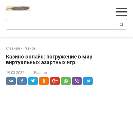
Перейти
к
контенту
Поиск:
Главная
»
Разное
Казино онлайн: погружение в мир
виртуальных азартных игр
19.03.2025
Разное