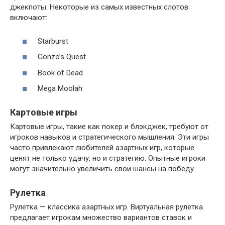
джекпоты. Некоторые из самых известных слотов
включают:
Starburst
Gonzo’s Quest
Book of Dead
Mega Moolah
Картовые игры
Картовые игры, такие как покер и блэкджек, требуют от
игроков навыков и стратегического мышления. Эти игры
часто привлекают любителей азартных игр, которые
ценят не только удачу, но и стратегию. Опытные игроки
могут значительно увеличить свои шансы на победу.
Рулеткa
Рулетка — классика азартных игр. Виртуальная рулетка
предлагает игрокам множество вариантов ставок и