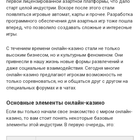
первой лицензированной азартной платформы, что дало
старт целой индустрии. Вскоре после этого стали
появляться игровые автомат, карты и прочее. Разработка
программного обеспечения для азартных игр тоже пошла
вперед, что позволило создавать сложные и интересные
игры.
С течением времени онлайн-казино стали не только
высоким бизнесом, но и культурным феноменом. Они
привнесли в нашу жизнь новые формы развлечений и
даже социальные взаимодействия. Сегодня многие
онлайн-казино предлагают игрокам возможность не
только соревноваться, но и общаться друг с другом на
специальных форумах и в чатах.
Основные элементы онлайн-казино
Если вы только начали свое знакомство с миром онлайн-
казино, то вам стоит понять некоторые базовые
элементы этой индустрии. В первую очередь, это: