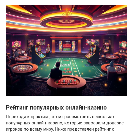
Рейтинг популярных онлайн-казино
Переходя к практике, стоит рассмотреть несколько
популярных онлайн-казино, которые завоевали доверие
игроков по всему миру. Ниже представлен рейтинг с