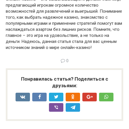
предлагающий игрокам огромное количество
возможностей для развлечений и выигрышей. Понимание
того, как выбрать надежное казино, знакомство с
популярными играми и применение стратегий помогут вам
наслаждаться азартом без лишних рисков. Помните, что
главное – это игра на удовольствие, а не только на
деньги. Надеюсь, данная статья стала для вас ценным
источником знаний о мире онлайн-казино!
0
Понравилась статья? Поделиться с
друзьями: