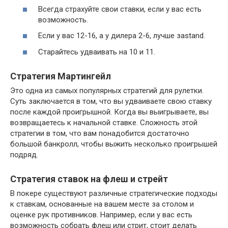
Всегда страхуйте свои ставки, если у вас есть
возможность.
Если у вас 12-16, а у дилера 2-6, лучше заstand.
Старайтесь удваивать на 10 и 11.
Стратегия Мартингейл
Это одна из самых популярных стратегий для рулетки.
Суть заключается в том, что вы удваиваете свою ставку
после каждой проигрышной. Когда вы выигрываете, вы
возвращаетесь к начальной ставке. Сложность этой
стратегии в том, что вам понадобится достаточно
большой банкролл, чтобы выжить несколько проигрышей
подряд.
Стратегия ставок на флеш и стрейт
В покере существуют различные стратегические подходы
к ставкам, основанные на вашем месте за столом и
оценке рук противников. Например, если у вас есть
возможность собрать флеш или стрит, стоит делать