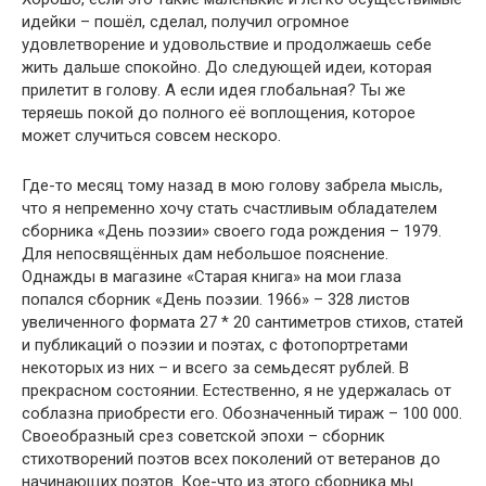
идейки – пошёл, сделал, получил огромное
удовлетворение и удовольствие и продолжаешь себе
жить дальше спокойно. До следующей идеи, которая
прилетит в голову. А если идея глобальная? Ты же
теряешь покой до полного её воплощения, которое
может случиться совсем нескоро.
Где-то месяц тому назад в мою голову забрела мысль,
что я непременно хочу стать счастливым обладателем
сборника «День поэзии» своего года рождения – 1979.
Для непосвящённых дам небольшое пояснение.
Однажды в магазине «Старая книга» на мои глаза
попался сборник «День поэзии. 1966» – 328 листов
увеличенного формата 27 * 20 сантиметров стихов, статей
и публикаций о поэзии и поэтах, с фотопортретами
некоторых из них – и всего за семьдесят рублей. В
прекрасном состоянии. Естественно, я не удержалась от
соблазна приобрести его. Обозначенный тираж – 100 000.
Своеобразный срез советской эпохи – сборник
стихотворений поэтов всех поколений от ветеранов до
начинающих поэтов. Кое-что из этого сборника мы