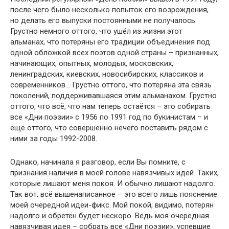
после чего было несколько попыток его возрождения,
но делать его выпуски постоянными не получалось.
Грустно немного оттого, что ушёл из жизни этот
альманах, что потеряны его традиции объединения под
одной обложкой всех поэтов одной страны – признанных,
начинающих, опытных, молодых, московских,
ленинградских, киевских, новосибирских, классиков и
современников… Грустно оттого, что потеряна эта связь
поколений, поддерживавшаяся этим альманахом. Грустно
оттого, что всё, что нам теперь остаётся – это собирать
все «Дни поэзии» с 1956 по 1991 год по букинистам – и
ещё оттого, что совершенно нечего поставить рядом с
ними за годы 1992-2008.
Однако, начинала я разговор, если Вы помните, с
признания наличия в моей голове навязчивых идей. Таких,
которые лишают меня покоя. И обычно лишают надолго.
Так вот, всё вышенаписанное – это всего лишь пояснение
моей очередной идеи-фикс. Мой покой, видимо, потерян
надолго и обретён будет нескоро. Ведь моя очередная
навязчивая идея – собрать все «Дни поэзии», успевшие