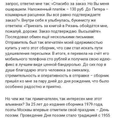
запрос, ответил мне так: «Спасибо за заказ. Но Вы меня
ошарашили. Наложенный платёж – 130 руб. До Питера –
кошмарные расценки. Вы всё равно подтверждаете
заказ?». Внутри себя я улыбнулась, букинисту же
ответила: «Приехать за книгой в Рязань обойдётся мне,
пожалуй, дороже. Заказ подтверждаю. Высылайте».
Последовал обмен ещё несколькими письмами.
Отправитель был так впечатлён моей одержимостью
купить у него этот сборник, что сам стал искать пути
удешевления пересылки. В итоге, я перевела на счёт его
мобильного телефона сто рублей и получила свою идею-
фикс в лучшем виде ценной бандеролью. До сих пор в
душе благодарю этого человека за смекалку,
стремительность и оперативность в отправке – сборник
пришёл ко мне за пару дней до дня рождения, что было
особенно радостно и приятно.
Но чем же так примечателен, так интересен мне этот
альманах? За 25 лет до издания сборника 1979 года,
поэты Москвы впервые отметили свой праздник – День
поэзии. Проведение Дня поэзии стало традицией с 1955