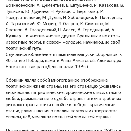
Вознесенский, А. Дементьев, Е. Евтушенко, Р. Казакова, В.
Тушнова, Ю. Друнина, Н. Рубцов, О. Берггольц, Р.
Рождественский, М. Дудин, Н. Заболоцкий, Б. Пастернак,
А. Тарковский, Ю. Мориц, Л. Озеров, К. Симонов, М.
Светлов, А. Твардовский, Н. Асеев, А. Городницкий, А.
Кушнер – и многие-многие другие. Среди них и не столь
известные поэты, и совсем молодые, начинающие свой
поэтический путь.
Случались юбилейные и памятные выпуски сборников: к
40-летию Победы, памяти Анны Ахматовой, Александра
Блока (это как раз «День поэзии. 1979»).
Сборник являл собой многогранное отображение
поэтической жизни страны. На его страницах уживались
лирические, патриотические, иронические стихи, стихи о
любви, размышления о судьбе страны, стихи в «рабочих
ритмах» страны, стихи о войне и победе, критические
статьи, размышления о поэзии, поэтах и их творчестве –
словом, всё, чем жили поэты той эпохи, той страны…
Последний регулярный «День поэзии» вышел в 1991 году,