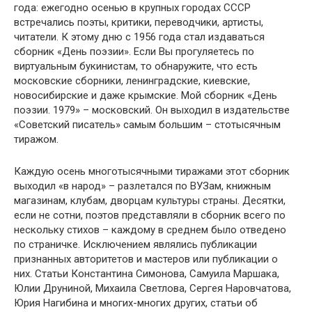
года: ежегодно осенью в крупных городах СССР
встречались поэты, критики, переводчики, артисты,
читатели. К этому дню с 1956 года стал издаваться
сборник «День поэзии». Если Вы прогуляетесь по
виртуальным букинистам, то обнаружите, что есть
московские сборники, ленинградские, киевские,
новосибирские и даже крымские. Мой сборник «День
поэзии. 1979» – московский. Он выходил в издательстве
«Советский писатель» самым большим – стотысячным
тиражом.
Каждую осень многотысячными тиражами этот сборник
выходил «в народ» – разлетался по ВУЗам, книжным
магазинам, клубам, дворцам культуры страны. Десятки,
если не сотни, поэтов представляли в сборник всего по
нескольку стихов – каждому в среднем было отведено
по страничке. Исключением являлись публикации
признанных авторитетов и мастеров или публикации о
них. Статьи Константина Симонова, Самуила Маршака,
Юлии Друниной, Михаила Светлова, Сергея Наровчатова,
Юрия Нагибина и многих-многих других, статьи об