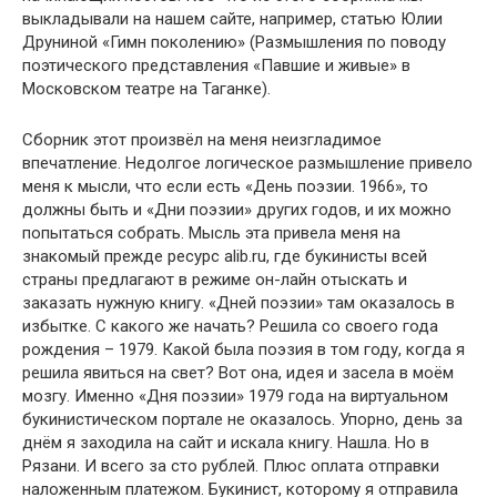
выкладывали на нашем сайте, например, статью Юлии
Друниной «Гимн поколению» (Размышления по поводу
поэтического представления «Павшие и живые» в
Московском театре на Таганке).
Сборник этот произвёл на меня неизгладимое
впечатление. Недолгое логическое размышление привело
меня к мысли, что если есть «День поэзии. 1966», то
должны быть и «Дни поэзии» других годов, и их можно
попытаться собрать. Мысль эта привела меня на
знакомый прежде ресурс alib.ru, где букинисты всей
страны предлагают в режиме он-лайн отыскать и
заказать нужную книгу. «Дней поэзии» там оказалось в
избытке. С какого же начать? Решила со своего года
рождения – 1979. Какой была поэзия в том году, когда я
решила явиться на свет? Вот она, идея и засела в моём
мозгу. Именно «Дня поэзии» 1979 года на виртуальном
букинистическом портале не оказалось. Упорно, день за
днём я заходила на сайт и искала книгу. Нашла. Но в
Рязани. И всего за сто рублей. Плюс оплата отправки
наложенным платежом. Букинист, которому я отправила