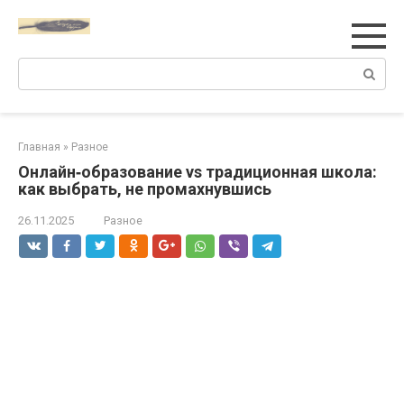
Перейти
к
контенту
Поиск:
Главная
»
Разное
Онлайн‑образование vs традиционная школа:
как выбрать, не промахнувшись
26.11.2025
Разное