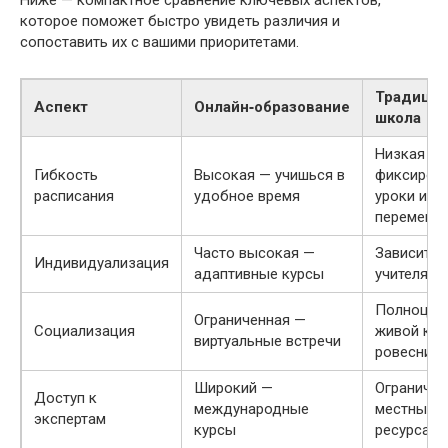
Ниже — компактное сравнение ключевых аспектов,
которое поможет быстро увидеть различия и
сопоставить их с вашими приоритетами.
Традицио
Аспект
Онлайн‑образование
школа
Низкая —
Гибкость
Высокая — учишься в
фиксиров
расписания
удобное время
уроки и
перемены
Часто высокая —
Зависит о
Индивидуализация
адаптивные курсы
учителя и
Полноцен
Ограниченная —
Социализация
живой кон
виртуальные встречи
ровесник
Широкий —
Ограничен
Доступ к
международные
местными
экспертам
курсы
ресурсами