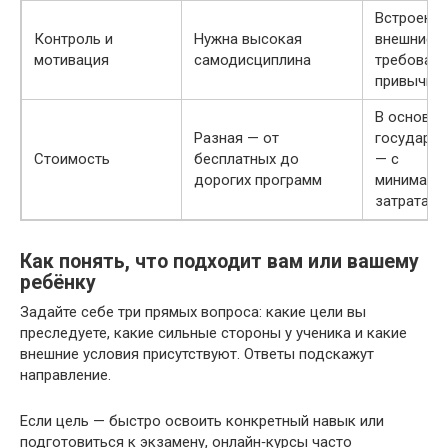
Встроены
Контроль и
Нужна высокая
внешние
мотивация
самодисциплина
требовани
привычки
В основн
Разная — от
государст
Стоимость
бесплатных до
— с
дорогих программ
минималь
затратами
Как понять, что подходит вам или вашему
ребёнку
Задайте себе три прямых вопроса: какие цели вы
преследуете, какие сильные стороны у ученика и какие
внешние условия присутствуют. Ответы подскажут
направление.
Если цель — быстро освоить конкретный навык или
подготовиться к экзамену, онлайн‑курсы часто