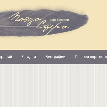
орений
Загадки
Биографии
Галерея портрето