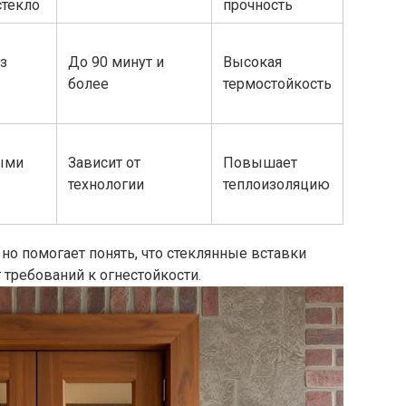
стекло
прочность
з
До 90 минут и
Высокая
более
термостойкость
ыми
Зависит от
Повышает
технологии
теплоизоляцию
 но помогает понять, что стеклянные вставки
 требований к огнестойкости.