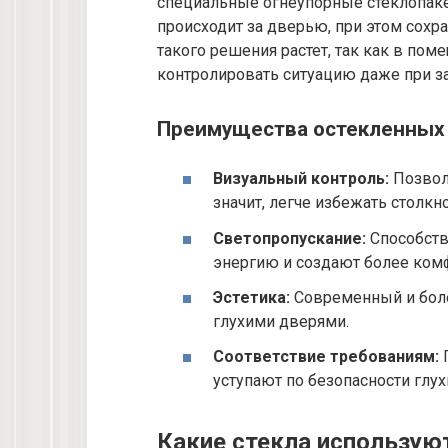
специальные огнеупорные стеклопакет
происходит за дверью, при этом сохр
такого решения растет, так как в п
контролировать ситуацию даже при з
Преимущества остекленных
Визуальный контроль:
Позволя
значит, легче избежать столк
Светопропускание:
Способств
энергию и создают более ком
Эстетика:
Современный и боле
глухими дверями.
Соответствие требованиям:
П
уступают по безопасности глу
Какие стекла использую