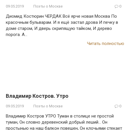
09.05.2019
Поэты о Москве
0
Диомид Костюрин ЧЕРДАК Всё ярче новая Москва По
красочным бульварам. И я ещё застал дрова И печку в
доме старом, И дверь скрипящую тайком, И дерево
порога. А…
Читать полностью
Владимир Костров. Утро
09.05.2019
Поэты о Москве
0
Владимир Костров УТРО Туман в столице не простой
туман, Он словно деревенский добрый леший… Он
простынью на наш балкон повешен, Он клочьями стекает