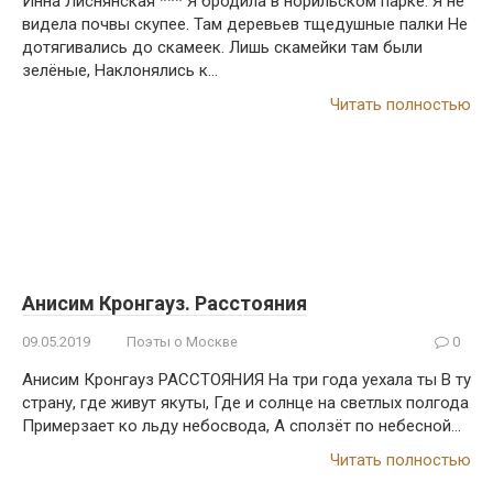
Инна Лиснянская *** Я бродила в норильском парке. Я не
видела почвы скупее. Там деревьев тщедушные палки Не
дотягивались до скамеек. Лишь скамейки там были
зелёные, Наклонялись к…
Читать полностью
Анисим Кронгауз. Расстояния
09.05.2019
Поэты о Москве
0
Анисим Кронгауз РАССТОЯНИЯ На три года уехала ты В ту
страну, где живут якуты, Где и солнце на светлых полгода
Примерзает ко льду небосвода, А сползёт по небесной…
Читать полностью