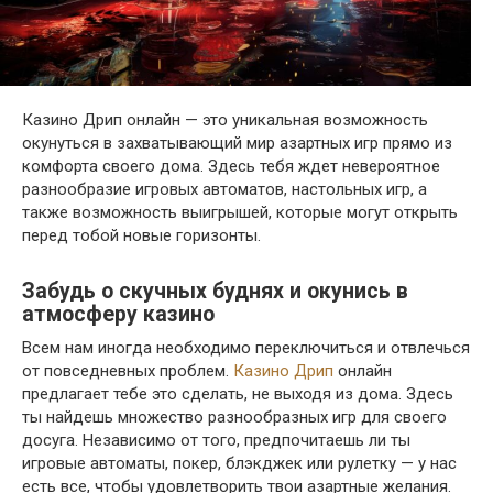
Казино Дрип онлайн — это уникальная возможность
окунуться в захватывающий мир азартных игр прямо из
комфорта своего дома. Здесь тебя ждет невероятное
разнообразие игровых автоматов, настольных игр, а
также возможность выигрышей, которые могут открыть
перед тобой новые горизонты.
Забудь о скучных буднях и окунись в
атмосферу казино
Всем нам иногда необходимо переключиться и отвлечься
от повседневных проблем.
Казино Дрип
онлайн
предлагает тебе это сделать, не выходя из дома. Здесь
ты найдешь множество разнообразных игр для своего
досуга. Независимо от того, предпочитаешь ли ты
игровые автоматы, покер, блэкджек или рулетку — у нас
есть все, чтобы удовлетворить твои азартные желания.