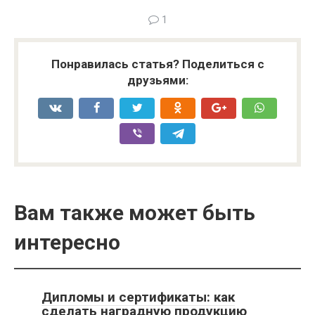
1
Понравилась статья? Поделиться с
друзьями:
Вам также может быть
интересно
Дипломы и сертификаты: как
сделать наградную продукцию