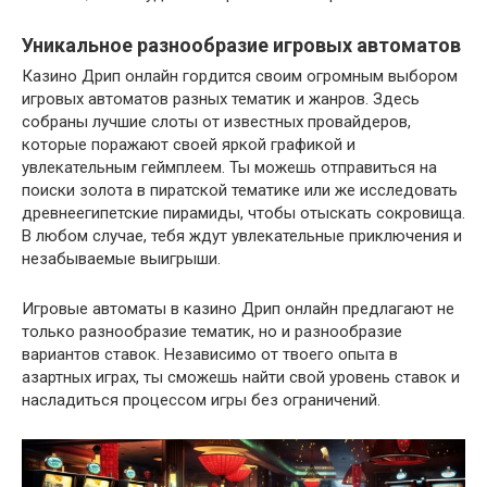
Уникальное разнообразие игровых автоматов
Казино Дрип онлайн гордится своим огромным выбором
игровых автоматов разных тематик и жанров. Здесь
собраны лучшие слоты от известных провайдеров,
которые поражают своей яркой графикой и
увлекательным геймплеем. Ты можешь отправиться на
поиски золота в пиратской тематике или же исследовать
древнеегипетские пирамиды, чтобы отыскать сокровища.
В любом случае, тебя ждут увлекательные приключения и
незабываемые выигрыши.
Игровые автоматы в казино Дрип онлайн предлагают не
только разнообразие тематик, но и разнообразие
вариантов ставок. Независимо от твоего опыта в
азартных играх, ты сможешь найти свой уровень ставок и
насладиться процессом игры без ограничений.