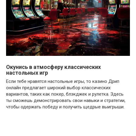
Окунись в атмосферу классических
настольных игр
Если тебе нравятся настольные игры, то казино Дрип
онлайн предлагает широкий выбор классических
вариантов, таких как покер, блэкджек и рулетка. Здесь
ты сможешь демонстрировать свои навыки и стратегии,
чтобы одержать победу и получить щедрые выигрыши.