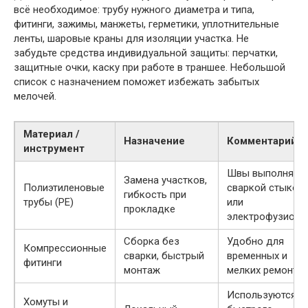
всё необходимое: трубу нужного диаметра и типа,
фитинги, зажимы, манжеты, герметики, уплотнительные
ленты, шаровые краны для изоляции участка. Не
забудьте средства индивидуальной защиты: перчатки,
защитные очки, каску при работе в траншее. Небольшой
список с назначением поможет избежать забытых
мелочей.
Материал /
Назначение
Комментарий
инструмент
Швы выполняют
Замена участков,
Полиэтиленовые
сваркой стыков
гибкость при
трубы (PE)
или
прокладке
электрофузионн
Сборка без
Удобно для
Компрессионные
сварки, быстрый
временных и
фитинги
монтаж
мелких ремонто
Используются д
Хомуты и