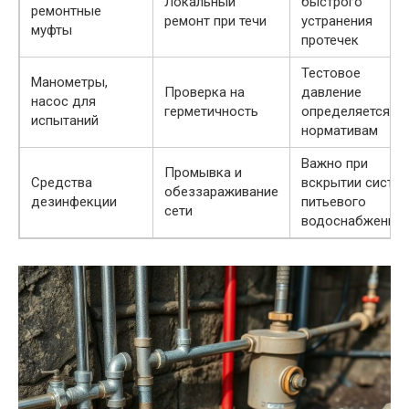
Локальный
быстрого
ремонтные
ремонт при течи
устранения
муфты
протечек
Тестовое
Манометры,
Проверка на
давление
насос для
герметичность
определяется по
испытаний
нормативам
Важно при
Промывка и
Средства
вскрытии систе
обеззараживание
дезинфекции
питьевого
сети
водоснабжения