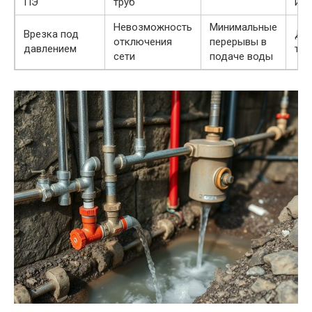
ПЭ
труб
и н
Невозможность
Минимальные
Врезка под
Дор
отключения
перерывы в
давлением
тех
сети
подаче воды