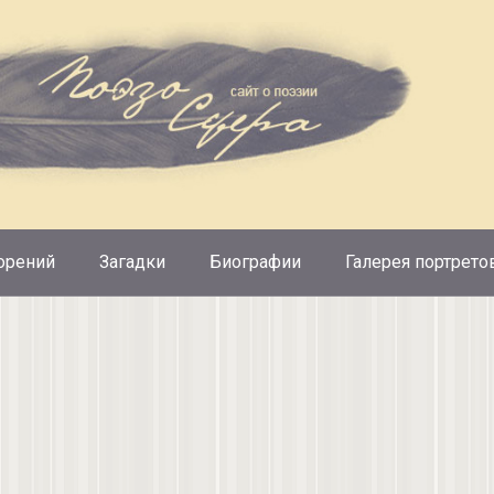
орений
Загадки
Биографии
Галерея портрето