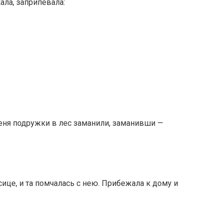
ала, заприпевала:
Меня подружки в лес заманили, заманивши —
сице, и та помчалась с нею. Прибежала к дому и