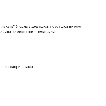
лакать? Я одна у дедушки, у бабушки внучка
манили, заманивши — покинули.
кала, заприпевала: