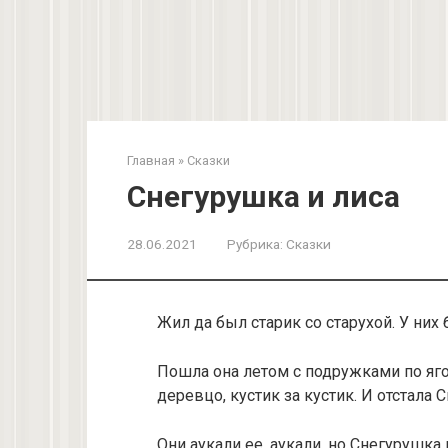
Главная
»
Сказки
Снегурушка и лиса
28.06.2021
Рубрика:
Сказки
Жил да был старик со старухой. У них
Пошла она летом с подружками по яго
деревцо, кустик за кустик. И отстала 
Они аукали ее, аукали, но Снегурушка 