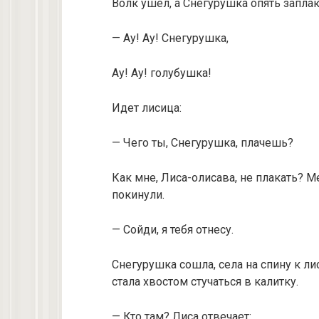
Волк ушел, а Снегурушка опять заплак
— Ау! Ау! Снегурушка,
Ау! Ау! голубушка!
Идет лисица:
— Чего ты, Снегурушка, плачешь?
Как мне, Лиса-олисава, не плакать? 
покинули.
— Сойди, я тебя отнесу.
Снегурушка сошла, села на спину к ли
стала хвостом стучаться в калитку.
— Кто там? Лиса отвечает: