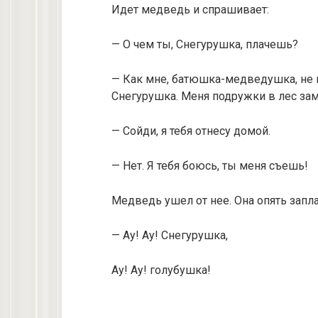
Идет медведь и спрашивает:
— О чем ты, Снегурушка, плачешь?
— Как мне, батюшка-медведушка, не п
Снегурушка. Меня подружки в лес за
— Сойди, я тебя отнесу домой.
— Нет. Я тебя боюсь, ты меня съешь!
Медведь ушел от нее. Она опять запла
— Ау! Ау! Снегурушка,
Ау! Ау! голубушка!