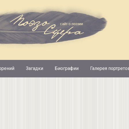
орений
Загадки
Биографии
Галерея портрето