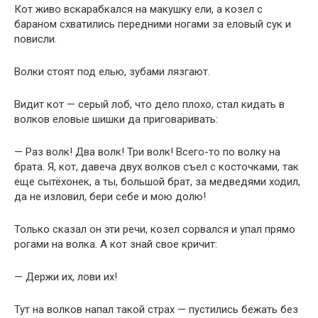
Кот живо вскарабкался на макушку ели, а козел с
бараном схватились передними ногами за еловый сук и
повисли.
Волки стоят под елью, зубами лязгают.
Видит кот — серый лоб, что дело плохо, стал кидать в
волков еловые шишки да приговаривать:
— Раз волк! Два волк! Три волк! Всего-то по волку на
брата. Я, кот, давеча двух волков съел с косточками, так
еще сытёхонек, а ты, большой брат, за медведями ходил,
да не изловил, бери себе и мою долю!
Только сказал он эти речи, козел сорвался и упал прямо
рогами на волка. А кот знай свое кричит:
— Держи их, лови их!
Тут на волков напал такой страх — пустились бежать без