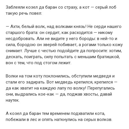
Заблеяли козел да баран со страху, а кот — серый лоб
такую речь повел:
— Ахти, белый волк, над волками князь! Не серди нашего
старшого брата: он сердит, как расходится — никому
несдобровать. Али не видите у него бороды: в ней-то и
сила, бородою он зверей побивает, а рогами только кожу
снимает. Лучше с честью подойдите да попросите: хотим,
дескать, поиграть, силу попытать с меньшим братишкой,
вон с тем, что под стогом лежит.
Волки на том коту поклонились, обступили медведя и
стали его задирать. Вот медведь крепился, крепился —
да как хватит на каждую лапу по волку! Перепугались
они, выдрались кое-как — да, поджав хвосты, давай
наутек.
А козел да баран тем временем подхватили кота,
побежали в лес и опять наткнулись на серых волков.