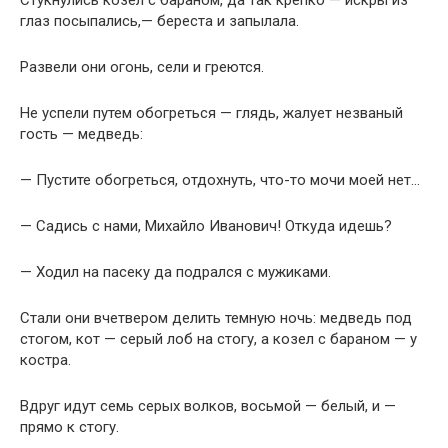
Стукнулись козел с бараном, да так крепко — искры из
глаз посыпались,— береста и запылала.
Развели они огонь, сели и греются.
Не успели путем обогреться — глядь, жалует незваный
гость — медведь:
— Пустите обогреться, отдохнуть, что-то мочи моей нет…
— Садись с нами, Михайло Иванович! Откуда идешь?
— Ходил на пасеку да подрался с мужиками.
Стали они вчетвером делить темную ночь: медведь под
стогом, кот — серый лоб на стогу, а козел с бараном — у
костра.
Вдруг идут семь серых волков, восьмой — белый, и —
прямо к стогу.