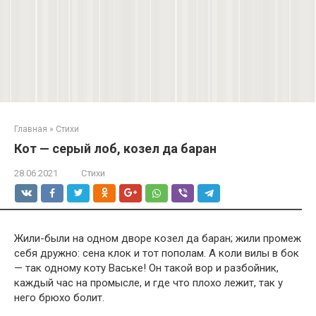
Главная
»
Стихи
Кот — серый лоб, козел да баран
28.06.2021
Стихи
Жили-были на одном дворе козел да баран; жили промеж
себя дружно: сена клок и тот пополам. А коли вилы в бок
— так одному коту Ваське! Он такой вор и разбойник,
каждый час на промысле, и где что плохо лежит, так у
него брюхо болит.