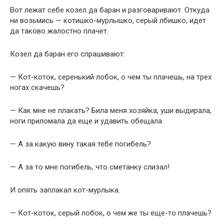
Вот лежат себе козел да баран и разговаривают. Откуда
ни возьмись — котишко-мурлышко, серый лбишко, идет
да таково жалостно плачет.
Козел да баран его спрашивают:
— Кот-коток, серенький лобок, о чем ты плачешь, на трех
ногах скачешь?
— Как мне не плакать? Била меня хозяйка, уши выдирала,
ноги приломала да еще и удавить обещала.
— А за какую вину такая тебе погибель?
— А за то мне погибель, что сметанку слизал!
И опять заплакал кот-мурлыка.
— Кот-коток, серый лобок, о чем же ты еще-то плачешь?