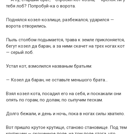
тебя лоб? Попробуй-ка о ворота.
Поднялся козел-козлище, разбежался, ударился —
ворота отворились.
Пыль столбом подымается, трава к земле приклоняется,
бегут козел да баран, а за ними скачет на трех ногах кот
— серый лоб.
Устал кот, взмолился названым братьям:
— Козел да баран, не оставьте меньшого брата…
Взял козел кота, посадил его на себя, и поскакали они
опять по горам, по долам, по сыпучим пескам.
Долго бежали, и день и ночь, пока в ногах силы хватило.
Вот пришло крутое крутище, станово становище. Под тем
крутищем — скошенное поле, на том поле стога, что