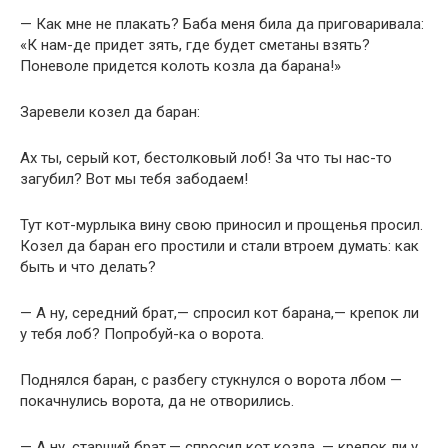
— Как мне не плакать? Баба меня била да приговаривала:
«К нам-де придет зять, где будет сметаны взять?
Поневоле придется колоть козла да барана!»
Заревели козел да баран:
Ах ты, серый кот, бестолковый лоб! За что ты нас-то
загубил? Вот мы тебя забодаем!
Тут кот-мурлыка вину свою приносил и прощенья просил.
Козел да баран его простили и стали втроем думать: как
быть и что делать?
— А ну, середний брат,— спросил кот барана,— крепок ли
у тебя лоб? Попробуй-ка о ворота.
Поднялся баран, с разбегу стукнулся о ворота лбом —
покачнулись ворота, да не отворились.
— А ну, старший брат,— спросил кот козла, — крепок ли у