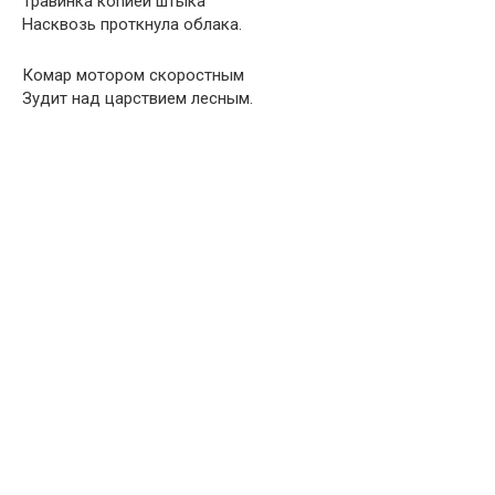
Травинка копией штыка
Насквозь проткнула облака.
Комар мотором скоростным
Зудит над царствием лесным.