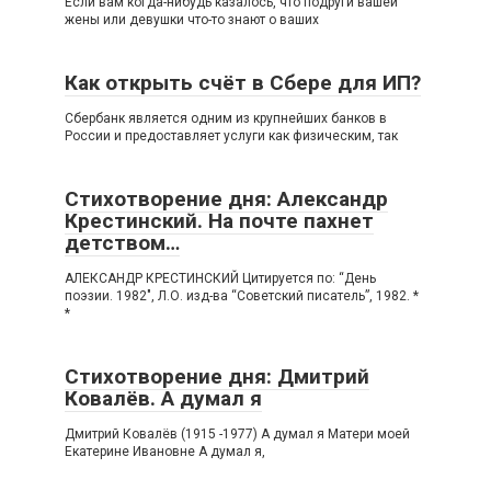
Если вам когда-нибудь казалось, что подруги вашей
жены или девушки что-то знают о ваших
Как открыть счёт в Сбере для ИП?
Сбербанк является одним из крупнейших банков в
России и предоставляет услуги как физическим, так
Стихотворение дня: Александр
Крестинский. На почте пахнет
детством…
АЛЕКСАНДР КРЕСТИНСКИЙ Цитируется по: “День
поэзии. 1982″, Л.О. изд-ва “Советский писатель”, 1982. *
*
Стихотворение дня: Дмитрий
Ковалёв. А думал я
Дмитрий Ковалёв (1915 -1977) А думал я Матери моей
Екатерине Ивановне А думал я,