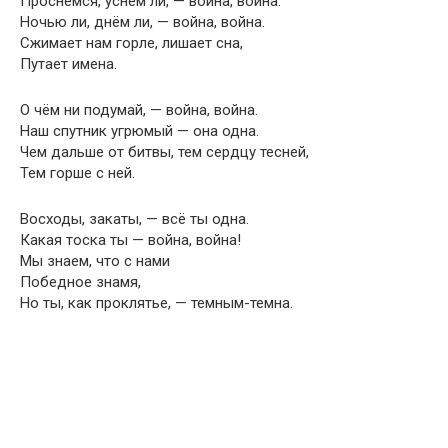
Проснёмся, уснём ли, — война, война.
Ночью ли, днём ли, — война, война.
Сжимает нам горле, лишает сна,
Путает имена.
О чём ни подумай, — война, война.
Наш спутник угрюмый — она одна.
Чем дальше от битвы, тем сердцу тесней,
Тем горше с ней.
Восходы, закаты, — всё ты одна.
Какая тоска ты — война, война!
Мы знаем, что с нами
Победное знамя,
Но ты, как проклятье, — темным-темна.