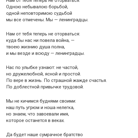
Нам от тебя теперь не оторваться.
Одною небывалою борьбой,
одной неповторимою судьбой
мы все отмечены. Мы — ленинградцы.
Нам от тебя теперь не оторваться:
куда бы нас ни повела война, —
твоею жизнию душа полна,
и мы везде и всюду — ленинградцы.
Нас по улыбке узнают: не частой,
но дружелюбной, ясной и простой.
По вере в жизнь. По страшной жажде счастья.
По доблестной привычке трудовой.
Мы не кичимся буднями своими:
наш путь угрюм и ноша нелегка,
но знаем, что завоевали имя,
которое останется в веках.
Да будет наше сумрачное братство