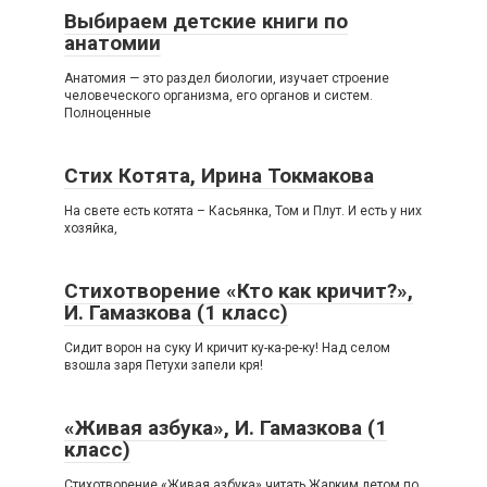
Выбираем детские книги по
анатомии
Анатомия — это раздел биологии, изучает строение
человеческого организма, его органов и систем.
Полноценные
Стих Котята, Ирина Токмакова
На свете есть котята – Касьянка, Том и Плут. И есть у них
хозяйка,
Стихотворение «Кто как кричит?»,
И. Гамазкова (1 класс)
Сидит ворон на суку И кричит ку-ка-ре-ку! Над селом
взошла заря Петухи запели кря!
«Живая азбука», И. Гамазкова (1
класс)
Стихотворение «Живая азбука» читать Жарким летом по