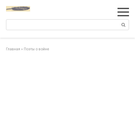
Перейти
к
контенту
Поиск:
Главная
»
Поэты о войне