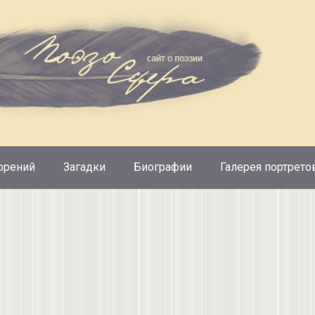
орений
Загадки
Биографии
Галерея портрето