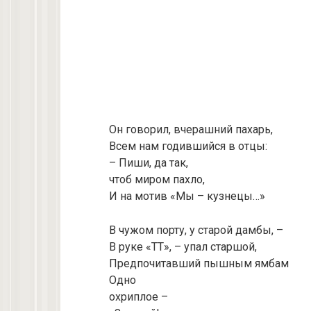
Он говорил, вчерашний пахарь,
Всем нам годившийся в отцы:
– Пиши, да так,
чтоб миром пахло,
И на мотив «Мы – кузнецы…»
В чужом порту, у старой дамбы, –
В руке «ТТ», – упaл старшой,
Предпочитавший пышным ямбам
Одно
охриплое –