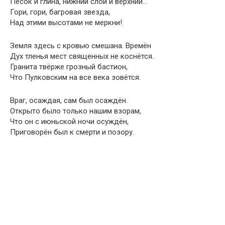
Песок и глина, нижний слой и верхний…
Гори, гори, багровая звезда,
Над этими высотами не меркни!
Земля здесь с кровью смешана. Времён
Дух тленья мест священных не коснётся.
Гранита твёрже грозный бастион,
Что Пулковским на все века зовётся.
Враг, осаждая, сам был осаждён.
Открыто было только нашим взорам,
Что он с июньской ночи осуждён,
Приговорён был к смерти и позору.